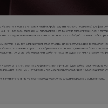
Pro Max могут впервые в истории линейки Apple получить камеру с переменной диафрагмой
нынешних iPhone с фиксированной диафрагмой, новая система сможет механически регулир
ы компенсируют изменение освещения за счет программной обработки и настройки друг
уществом новой технологии станет более качественная видеосъемка при ярком солнечно
збежать пересвеченных участков изображения и записывать движение с более естествен
вещении, могут стать более резкими, особенно по краям кадра, а снимки в портретном ре
тели самостоятельно изменять диафрагму или эта функция будет работать полностью авто
овведение полноценным инструментом для мобильной фотографии или будет незаметно улу
e 18 Pro и iPhone 18 Pro Max в сентябре одновременно со своим первым складным iPhone.