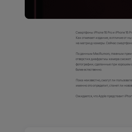
Смартфоны iPhone 18 Pro и iPhone 18 
Как отмечает издание, в отличие от 
на матрицу камеры. Сейчас смартфон
По данным MacRumors, главным преим
отверстия диафрагмы камера сможет и
фотографии, сделанные при хорошем ос
более естественно.
Пока неизвестно, смогут ли пользова
именно это определит, станет ли нов
Ожидается, что Apple представит iPhon