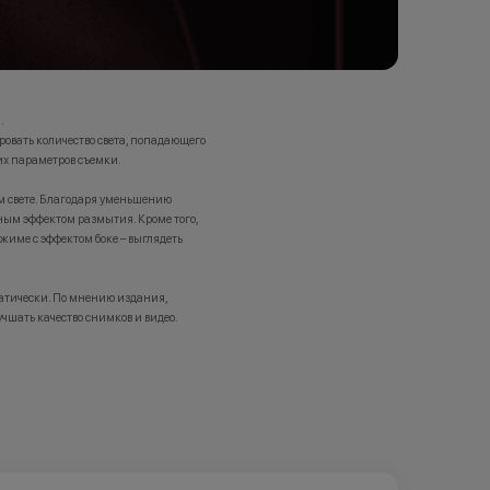
.
овать количество света, попадающего
их параметров съемки.
м свете. Благодаря уменьшению
ным эффектом размытия. Кроме того,
жиме с эффектом боке – выглядеть
матически. По мнению издания,
чшать качество снимков и видео.