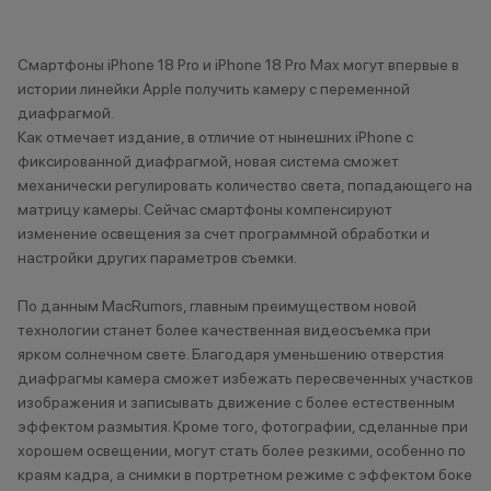
Туапсе
Туймазы
Тюмень
Смартфоны iPhone 18 Pro и iPhone 18 Pro Max могут впервые в
истории линейки Apple получить камеру с переменной
диафрагмой.
У
Как отмечает издание, в отличие от нынешних iPhone с
фиксированной диафрагмой, новая система сможет
Ульяновск
механически регулировать количество света, попадающего на
Уфа
матрицу камеры. Сейчас смартфоны компенсируют
Уфа, Инорс
изменение освещения за счет программной обработки и
Уфа, Нагаево
настройки других параметров съемки.
Учалы
По данным MacRumors, главным преимуществом новой
технологии станет более качественная видеосъемка при
Х
ярком солнечном свете. Благодаря уменьшению отверстия
Ханты- Мансийск
диафрагмы камера сможет избежать пересвеченных участков
изображения и записывать движение с более естественным
эффектом размытия. Кроме того, фотографии, сделанные при
Ч
хорошем освещении, могут стать более резкими, особенно по
краям кадра, а снимки в портретном режиме с эффектом боке
Челябинск