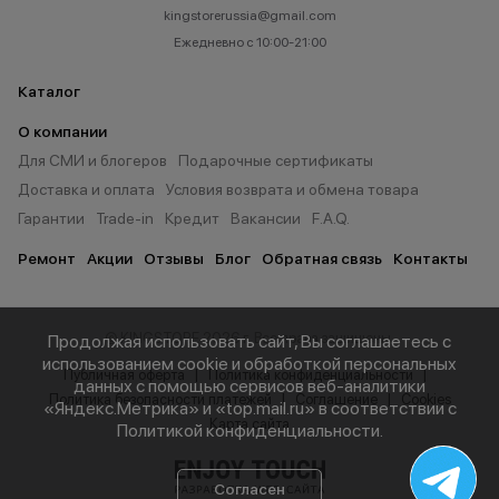
kingstorerussia@gmail.com
Ежедневно с 10:00-21:00
Каталог
О компании
Для СМИ и блогеров
Подарочные сертификаты
Доставка и оплата
Условия возврата и обмена товара
Гарантии
Trade-in
Кредит
Вакансии
F.A.Q.
Ремонт
Акции
Отзывы
Блог
Обратная связь
Контакты
© KINGSTORE 2026 г. Все права защищены.
Продолжая использовать сайт, Вы соглашаетесь с
использованием cookie и обработкой персональных
Публичная оферта
Политика конфиденциальности
данных с помощью сервисов веб-аналитики
Политика безопасности платежей
Соглашение
Cookies
«Яндекс.Метрика» и «top.mail.ru» в соответствии с
Карта сайта
Политикой конфиденциальности
.
Согласен