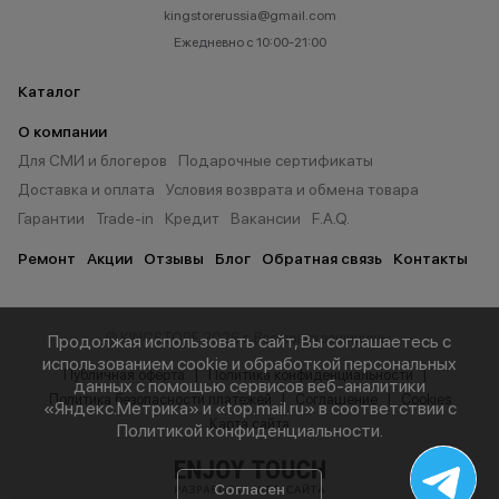
kingstorerussia@gmail.com
Ежедневно с 10:00-21:00
Каталог
О компании
Для СМИ и блогеров
Подарочные сертификаты
Доставка и оплата
Условия возврата и обмена товара
Гарантии
Trade-in
Кредит
Вакансии
F.A.Q.
Ремонт
Акции
Отзывы
Блог
Обратная связь
Контакты
© KINGSTORE 2026 г. Все права защищены.
Продолжая использовать сайт, Вы соглашаетесь с
использованием cookie и обработкой персональных
Публичная оферта
Политика конфиденциальности
данных с помощью сервисов веб-аналитики
Политика безопасности платежей
Соглашение
Cookies
«Яндекс.Метрика» и «top.mail.ru» в соответствии с
Карта сайта
Политикой конфиденциальности
.
Согласен