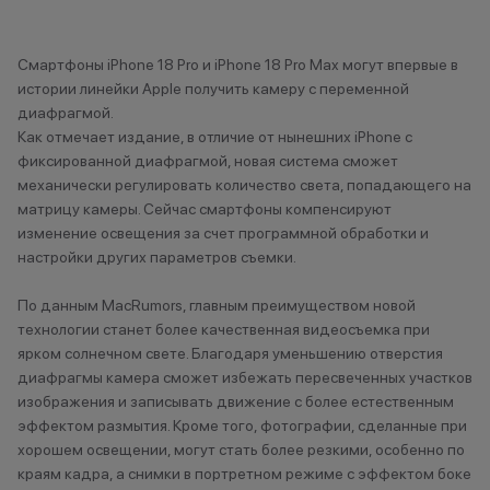
Туапсе
Туймазы
Тюмень
Смартфоны iPhone 18 Pro и iPhone 18 Pro Max могут впервые в
истории линейки Apple получить камеру с переменной
диафрагмой.
У
Как отмечает издание, в отличие от нынешних iPhone с
фиксированной диафрагмой, новая система сможет
Ульяновск
механически регулировать количество света, попадающего на
Уфа
матрицу камеры. Сейчас смартфоны компенсируют
Уфа, Инорс
изменение освещения за счет программной обработки и
Уфа, Нагаево
настройки других параметров съемки.
Учалы
По данным MacRumors, главным преимуществом новой
технологии станет более качественная видеосъемка при
Х
ярком солнечном свете. Благодаря уменьшению отверстия
Ханты- Мансийск
диафрагмы камера сможет избежать пересвеченных участков
изображения и записывать движение с более естественным
эффектом размытия. Кроме того, фотографии, сделанные при
Ч
хорошем освещении, могут стать более резкими, особенно по
краям кадра, а снимки в портретном режиме с эффектом боке
Челябинск