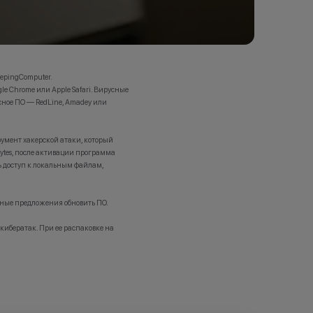
eepingComputer.
le Chrome или Apple Safari. Вирусные
ное ПО — RedLine, Amadey или
трумент хакерской атаки, который
bytes, после активации программа
ть доступ к локальным файлам,
ьные предложения обновить ПО.
кибератак. При ее распаковке на