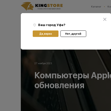
Каталог
Ко
Ваш город:
Уфа
Главная
Блог
Компьютеры Apple атаковали через поддельные обновления
Ваш город
Уфа
?
Да, верно
Нет, другой
27 ноября 2023
Компьютеры Appl
обновления