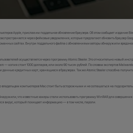
ютеров Apple, прислав им поддельное обновление браузера. Об этом сообщает издание Bl
распространяется через фейковые уведомления, которые предлагают обновить браузер Goog
манных сайтах. Внутри поддельного файла с обновлениями авторы обнаружили вредонос
пользователей осуществляется через программу Atomic Stealer. Это относительно новый инс
am — копия стоит 1000 долларов, или около 90 тысяч рублей. По словам экспертов Malware
и данные кредитных карт, хранящиеся в браузерах. Также Atomic Stealer способна получи
то владельцам компьютеров Mac стоит быть осторожными и не соглашаться на подозрител
обнаружили, что известные хакеры стали использовать программу WinRAR для совершения 
ся вирус, который похищает информацию — в том числе, пароли.