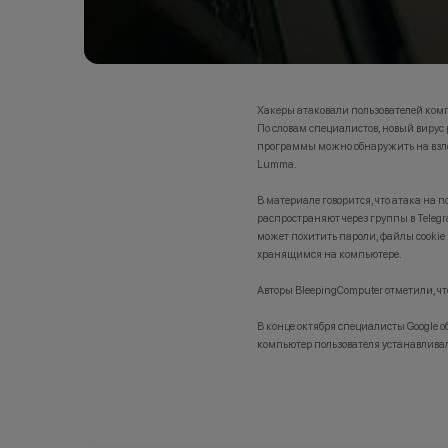
Хакеры атаковали пользователей компь
По словам специалистов, новый вирус 
программы можно обнаружить на взло
Lumma.
В материале говорится, что атака на 
распространяют через группы в Telegr
может похитить пароли, файлы cookie 
хранящимся на компьютере.
Авторы BleepingComputer отметили, ч
В конце октября специалисты Google 
компьютер пользователя устанавливал