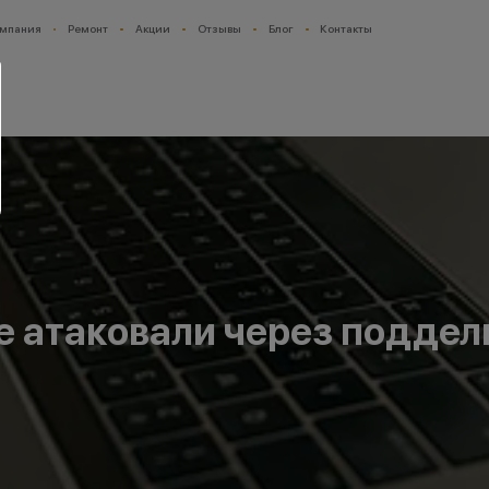
мпания
Ремонт
Акции
Отзывы
Блог
Контакты
e атаковали через подде