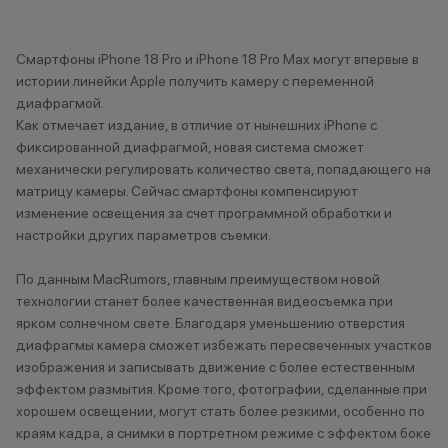
Туапсе
Туймазы
Тюмень
Смартфоны iPhone 18 Pro и iPhone 18 Pro Max могут впервые в
истории линейки Apple получить камеру с переменной
диафрагмой.
У
Как отмечает издание, в отличие от нынешних iPhone с
фиксированной диафрагмой, новая система сможет
Ульяновск
механически регулировать количество света, попадающего на
Уфа
матрицу камеры. Сейчас смартфоны компенсируют
Уфа, Инорс
изменение освещения за счет программной обработки и
Уфа, Нагаево
настройки других параметров съемки.
Учалы
По данным MacRumors, главным преимуществом новой
технологии станет более качественная видеосъемка при
Х
ярком солнечном свете. Благодаря уменьшению отверстия
Ханты- Мансийск
диафрагмы камера сможет избежать пересвеченных участков
изображения и записывать движение с более естественным
эффектом размытия. Кроме того, фотографии, сделанные при
Ч
хорошем освещении, могут стать более резкими, особенно по
краям кадра, а снимки в портретном режиме с эффектом боке
Челябинск