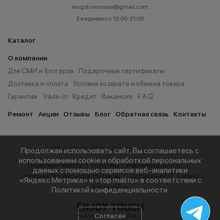
kingstorerussia@gmail.com
Ежедневно с 10:00-21:00
Каталог
О компании
Для СМИ и блогеров
Подарочные сертификаты
Доставка и оплата
Условия возврата и обмена товара
Гарантии
Trade-in
Кредит
Вакансии
F.A.Q.
Ремонт
Акции
Отзывы
Блог
Обратная связь
Контакты
© KINGSTORE 2026 г. Все права защищены.
Продолжая использовать сайт, Вы соглашаетесь с
использованием cookie и обработкой персональных
Публичная оферта
Политика конфиденциальности
данных с помощью сервисов веб-аналитики
Политика безопасности платежей
Соглашение
Cookies
«Яндекс.Метрика» и «top.mail.ru» в соответствии с
Карта сайта
Политикой конфиденциальности
.
Согласен