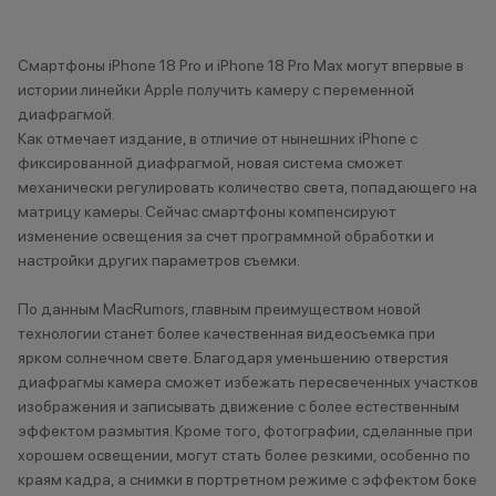
Туапсе
Туймазы
Тюмень
Смартфоны iPhone 18 Pro и iPhone 18 Pro Max могут впервые в
истории линейки Apple получить камеру с переменной
диафрагмой.
У
Как отмечает издание, в отличие от нынешних iPhone с
фиксированной диафрагмой, новая система сможет
Ульяновск
механически регулировать количество света, попадающего на
Уфа
матрицу камеры. Сейчас смартфоны компенсируют
Уфа, Инорс
изменение освещения за счет программной обработки и
Уфа, Нагаево
настройки других параметров съемки.
Учалы
По данным MacRumors, главным преимуществом новой
технологии станет более качественная видеосъемка при
Х
ярком солнечном свете. Благодаря уменьшению отверстия
Ханты- Мансийск
диафрагмы камера сможет избежать пересвеченных участков
изображения и записывать движение с более естественным
эффектом размытия. Кроме того, фотографии, сделанные при
Ч
хорошем освещении, могут стать более резкими, особенно по
краям кадра, а снимки в портретном режиме с эффектом боке
Челябинск