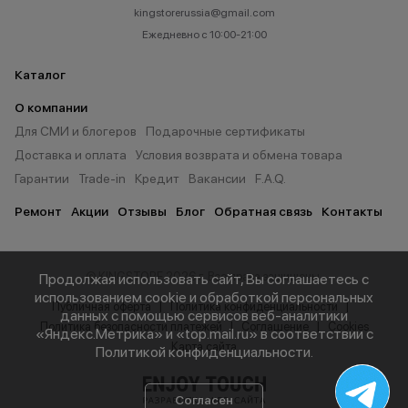
kingstorerussia@gmail.com
Ежедневно с 10:00-21:00
Каталог
О компании
Для СМИ и блогеров
Подарочные сертификаты
Доставка и оплата
Условия возврата и обмена товара
Гарантии
Trade-in
Кредит
Вакансии
F.A.Q.
Ремонт
Акции
Отзывы
Блог
Обратная связь
Контакты
© KINGSTORE 2026 г. Все права защищены.
Продолжая использовать сайт, Вы соглашаетесь с
использованием cookie и обработкой персональных
Публичная оферта
Политика конфиденциальности
данных с помощью сервисов веб-аналитики
Политика безопасности платежей
Соглашение
Cookies
«Яндекс.Метрика» и «top.mail.ru» в соответствии с
Карта сайта
Политикой конфиденциальности
.
Согласен