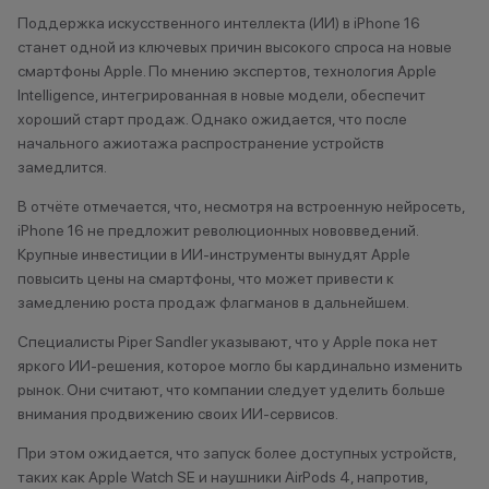
Поддержка искусственного интеллекта (ИИ) в iPhone 16
станет одной из ключевых причин высокого спроса на новые
Т
смартфоны Apple. По мнению экспертов, технология Apple
Тарко-Сале
Intelligence, интегрированная в новые модели, обеспечит
Тихорецк
хороший старт продаж. Однако ожидается, что после
начального ажиотажа распространение устройств
Тольятти
замедлится.
Томск
Трехгорный
В отчёте отмечается, что, несмотря на встроенную нейросеть,
Туапсе
iPhone 16 не предложит революционных нововведений.
Туймазы
Крупные инвестиции в ИИ-инструменты вынудят Apple
Тюмень
повысить цены на смартфоны, что может привести к
замедлению роста продаж флагманов в дальнейшем.
У
Специалисты Piper Sandler указывают, что у Apple пока нет
яркого ИИ-решения, которое могло бы кардинально изменить
Ульяновск
рынок. Они считают, что компании следует уделить больше
Уфа
внимания продвижению своих ИИ-сервисов.
Уфа, Инорс
При этом ожидается, что запуск более доступных устройств,
Уфа, Нагаево
таких как Apple Watch SE и наушники AirPods 4, напротив,
Учалы