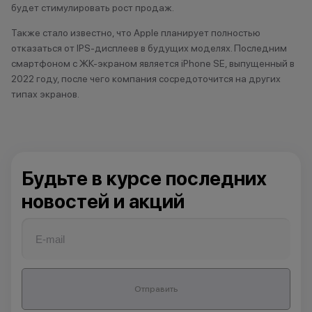
будет стимулировать рост продаж.
Также стало известно, что Apple планирует полностью
Х
отказаться от IPS-дисплеев в будущих моделях. Последним
Ханты- Мансийск
смартфоном с ЖК-экраном является iPhone SE, выпущенный в
2022 году, после чего компания сосредоточится на других
типах экранов.
Ч
Челябинск
Чистополь
Будьте в курсе последних
новостей и акций
Отправить