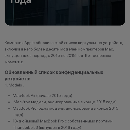
года
Томск
Трехгорный
Туапсе
Туймазы
Тюмень
Компания Apple обновила свой список виртуальных устройств,
У
включив в него более десяти моделей компьютеров Mac,
выпущенных в период с 2015 по 2018 год. Вот основные
Ульяновск
моменты:
Уфа
Обновленный список конфиденциальных
Уфа, Инорс
устройств:
Уфа, Нагаево
Models :
Учалы
MacBook Air (начало 2015 года)
iMac (три модели, анонсированные в конце 2015 года)
Х
MacBook Pro (одна модель, анонсирована в конце 2015
Ханты- Мансийск
года)
13-дюймовый MacBook Pro с собственными портами
Thunderbolt 3 (выпущен в 2016 году)