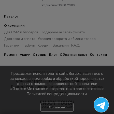
Ежедневно с 10:00-21:00
Каталог
О компании
Для СМИ и блогеров
Подарочные сертификаты
Доставка и оплата
Условия возврата и обмена товара
Гарантии
Trade-in
Кредит
Вакансии
F.A.Q.
Ремонт
Акции
Отзывы
Блог
Обратная связь
Контакты
© KINGSTORE 2026 г. Все права защищены.
Продолжая использовать сайт, Вы соглашаетесь с
использованием cookie и обработкой персональных
Публичная оферта
Политика конфиденциальности
данных с помощью сервисов веб-аналитики
Политика безопасности платежей
Соглашение
Cookies
«Яндекс.Метрика» и «top.mail.ru» в соответствии с
Карта сайта
Политикой конфиденциальности
.
Согласен