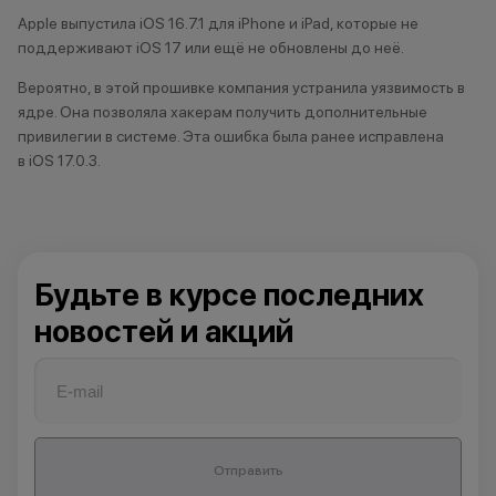
Apple выпустила iOS 16.7.1 для iPhone и iPad, которые не
П
поддерживают iOS 17 или ещё не обновлены до неё.
Пенза
Вероятно, в этой прошивке компания устранила уязвимость в
Первоуральск
ядре. Она позволяла хакерам получить дополнительные
Пермь
привилегии в системе. Эта ошибка была ранее исправлена
Похвистнево
в iOS 17.0.3.
Приютово
Прокопьевск
Пугачев
Будьте в курсе последних
Р
новостей и акций
Рубцовск
С
Салават
Отправить
Самара