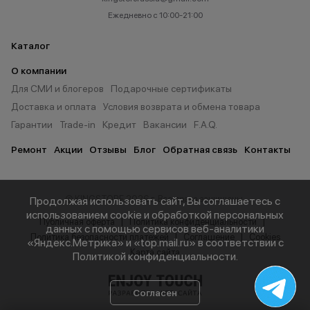
Ежедневно с 10:00-21:00
Каталог
О компании
Для СМИ и блогеров
Подарочные сертификаты
Доставка и оплата
Условия возврата и обмена товара
Гарантии
Trade-in
Кредит
Вакансии
F.A.Q.
Ремонт
Акции
Отзывы
Блог
Обратная связь
Контакты
© KINGSTORE 2026 г. Все права защищены.
Продолжая использовать сайт, Вы соглашаетесь с
использованием cookie и обработкой персональных
Публичная оферта
Политика конфиденциальности
данных с помощью сервисов веб-аналитики
Политика безопасности платежей
Соглашение
Cookies
«Яндекс.Метрика» и «top.mail.ru» в соответствии с
Карта сайта
Политикой конфиденциальности
.
Согласен