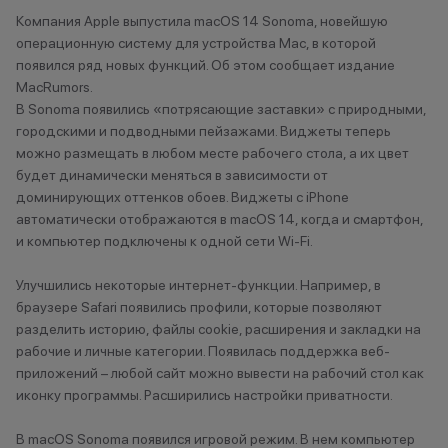
Томск
Компания Apple выпустила macOS 14 Sonoma, новейшую
Трехгорный
операционную систему для устройства Mac, в которой
Туапсе
появился ряд новых функций. Об этом сообщает издание
Туймазы
MacRumors.
Тюмень
В Sonoma появились «потрясающие заставки» с природными,
городскими и подводными пейзажами. Виджеты теперь
можно размещать в любом месте рабочего стола, а их цвет
У
будет динамически меняться в зависимости от
доминирующих оттенков обоев. Виджеты с iPhone
Ульяновск
автоматически отображаются в macOS 14, когда и смартфон,
Уфа
и компьютер подключены к одной сети Wi-Fi.
Уфа, Инорс
Уфа, Нагаево
Улучшились некоторые интернет-функции. Например, в
Учалы
браузере Safari появились профили, которые позволяют
разделить историю, файлы cookie, расширения и закладки на
рабочие и личные категории. Появилась поддержка веб-
Х
приложений – любой сайт можно вывести на рабочий стол как
Ханты- Мансийск
иконку программы. Расширились настройки приватности.
В macOS Sonoma появился игровой режим. В нем компьютер