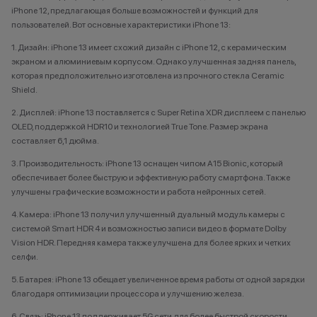
iPhone 12, предлагающая больше возможностей и функций для
пользователей. Вот основные характеристики iPhone 13:
1. Дизайн: iPhone 13 имеет схожий дизайн с iPhone 12, с керамическим
экраном и алюминиевым корпусом. Однако улучшенная задняя панель,
которая предположительно изготовлена из прочного стекла Ceramic
Shield.
2. Дисплей: iPhone 13 поставляется с Super Retina XDR дисплеем с панелью
OLED, поддержкой HDR10 и технологией True Tone. Размер экрана
составляет 6,1 дюйма.
3. Производительность: iPhone 13 оснащен чипом A15 Bionic, который
обеспечивает более быструю и эффективную работу смартфона. Также
улучшены графические возможности и работа нейронных сетей.
4. Камера: iPhone 13 получил улучшенный дуальный модуль камеры с
системой Smart HDR 4 и возможностью записи видео в формате Dolby
Vision HDR. Передняя камера также улучшена для более ярких и четких
селфи.
5. Батарея: iPhone 13 обещает увеличенное время работы от одной зарядки
благодаря оптимизации процессора и улучшению железа.
6. Связь: iPhone 13 поддерживает 5G сети для более быстрой скорости