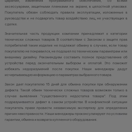
царапин, изменения программного обеспечения, со всеми
аксессуарами, защитными пленками на экране, в целостной упаковке.
Покупатель обязан соблюдать правила эксплуатации, изложенные в
руководстве и не подвергать товар воздействию лиц, не участвующих в
сделке.
Значительная часть продукции компании принадлежит к категории
технически сложных товаров. В соответствии с Законом о защите прав
потребителей такие изделия не подлежат обмену в случаях, если товар
покупателю не понравился, не подошел по техническим параметрам или
внешнему дизайну. Рекомендуем составить полное представление об
устройстве перед окончательным выбором и оплатой. Это поможет
избежать недоразумений после покупки. Наши менеджеры дадут
исчерпывающую информацию о параметрах выбранного товара.
Закон дает покупателю 15 дней для обмена покупки при обнаружении
дефекта. Такой обмен технически сложных товаров возможен только в
случае выявления "существенного недостатка товара". Под этим
подразумевается дефект в самом устройстве. В конфликтной ситуации
покупатель праве провести независимую экспертизу для определения
причин неисправности. Наши менеджеры проконсультируют по условиям
гарантии, обмена и возврата купленного оборудования.