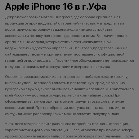
Apple iPhone 16 в г.Уфа
Добро пожаловать в магазин Kingstore, где собрана оригинальная
продукция от производителей с гарантией качества. Мы предлагаем
портативную электронику, гаджеты, аудио и видео устройства,
аксессуары и технику для красоты, здоровья и дома. В наличии только
оригинальные модели, которые отличаются исключительной
надежностью и удобством управления.Весь товар, представленный на
сайте, является новым и оригинальным, поставляется с официальной
гарантией от производителя. Гарантийное обслуживание не производится
в случае неправильной эксплуатации и повреждения товара.
Оформление заказа максимально простое — добавьте товар в корзину,
выберите удобные способы оплаты и доставки: курьером, с помощью
курьерской службы, либо самовывоз из наших магазинов. Мы работаем по
всей России — доставка осуществляется в кратчайшие сроки. При
оформлении заявки сегодня вы можете получить товар уже в течение
нескольких дней. При приобретении доступна оплата наличными, по
счету, или через рассрочку. Также можно оплатить покупку онлайн.
У каждого товара на сайте размещена подробная полная информация,
характеристики, фото, комплектация — все, что важно при покупке. Теперь
удобно оформить заказ онлайн, с проверкой товара при получении. После