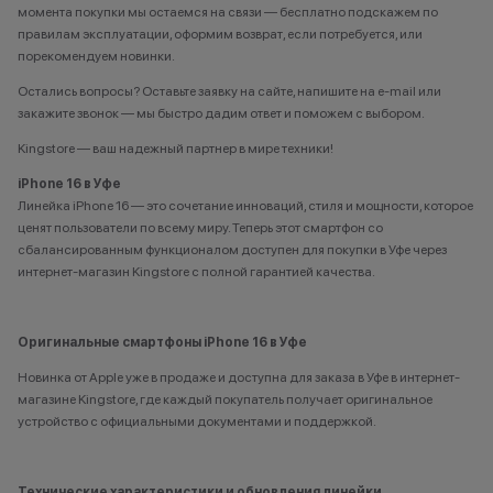
момента покупки мы остаемся на связи — бесплатно подскажем по
правилам эксплуатации, оформим возврат, если потребуется, или
порекомендуем новинки.
Остались вопросы? Оставьте заявку на сайте, напишите на e-mail или
закажите звонок — мы быстро дадим ответ и поможем с выбором.
Kingstore — ваш надежный партнер в мире техники!
iPhone
16 в Уфе
Линейка iPhone 16 — это сочетание инноваций, стиля и мощности, которое
ценят пользователи по всему миру. Теперь этот
смартфон
со
сбалансированным функционалом доступен для покупки в Уфе через
интернет-магазин Kingstore с полной гарантией качества.
Оригинальные смартфоны iPhone 16 в Уфе
Новинка от Apple уже в продаже и доступна для заказа в Уфе в интернет-
магазине Kingstore, где каждый покупатель получает оригинальное
устройство с официальными документами и поддержкой.
Технические характеристики и обновления линейки