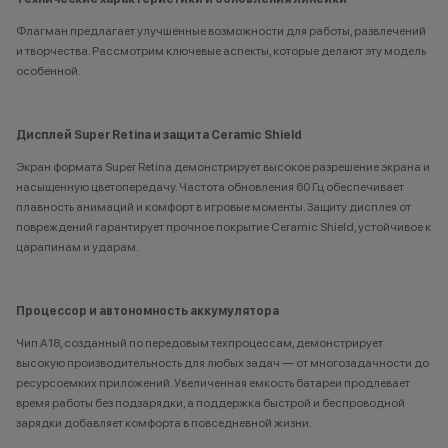
Флагман предлагает улучшенные возможности для работы, развлечений
и творчества. Рассмотрим ключевые аспекты, которые делают эту модель
особенной.
Дисплей
Super
Retina и защита
Ceramic
Shield
Экран формата
Super Retina
демонстрирует высокое
разрешение экрана
и
насыщенную цветопередачу. Частота обновления 60 Гц обеспечивает
плавность анимаций и комфорт в
игровые
моменты. Защиту
дисплея
от
повреждений гарантирует прочное покрытие Ceramic Shield, устойчивое к
царапинам и ударам.
Процессор
и автономность аккумулятора
Чип A18, созданный по передовым техпроцессам, демонстрирует
высокую производительность для любых задач — от многозадачности до
ресурсоемких приложений. Увеличенная емкость батареи продлевает
время
работы
без подзарядки, а поддержка быстрой и беспроводной
зарядки добавляет комфорта в повседневной жизни.