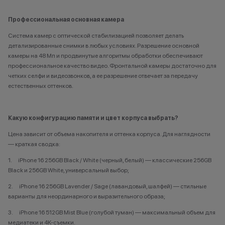
Профессиональная основная камера
Система камер с оптической стабилизацией позволяет делать
детализированные снимки в любых условиях.
Разрешение основной
камеры на 48
Мп
и продвинутые алгоритмы обработки обеспечивают
профессиональное качество видео. Фронтальной камеры достаточно для
четких селфи и видеозвонков, а ее разрешение отвечает за передачу
естественных оттенков.
Какую конфигурацию памяти и цвет корпуса выбрать?
Цена зависит от
объема
накопителя и оттенка
корпуса
. Для наглядности
— краткая сводка:
1. iPhone 16
256
GB
Black
/
White
(черный, белый) — классические 256GB
Black и 256GB White, универсальный выбор;
2.
iPhone
16 256
GB
Lavender / Sage (лавандовый, шалфей) — стильные
варианты для неординарного и выразительного образа;
3.
iPhone
16 512
GB
Mist Blue (голубой туман) — максимальный объем для
медиатеки и 4K-съемки.