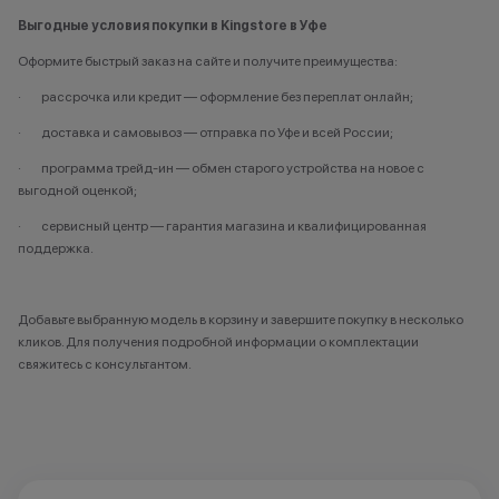
Выгодные условия покупки в Kingstore в Уфе
Оформите быстрый заказ на сайте и получите преимущества:
· рассрочка или кредит — оформление без переплат онлайн;
· доставка и самовывоз — отправка по Уфе и всей России;
· программа трейд-ин — обмен старого устройства на новое с
выгодной оценкой;
· сервисный центр — гарантия магазина и квалифицированная
поддержка.
Добавьте выбранную модель в корзину и завершите покупку в несколько
кликов. Для получения подробной информации о комплектации
свяжитесь с консультантом.