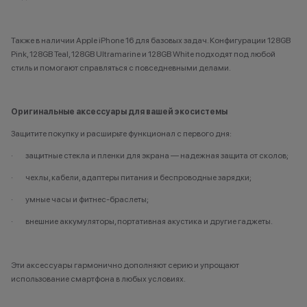
Также в наличии Apple iPhone 16 для базовых задач. Конфигурации
128GB
Pink
,
128GB Teal
,
128GB Ultramarine
и
128GB White
подходят под любой
стиль и помогают справляться с повседневными делами.
Оригинальные аксессуары для вашей экосистемы
Защитите покупку и расширьте функционал с первого дня:
·
защитные стекла
и пленки для экрана — надежная защита от сколов;
·
чехлы
, кабели, адаптеры питания и беспроводные зарядки;
· умные часы и фитнес-браслеты;
· внешние
аккумуляторы
, портативная акустика и другие гаджеты.
Эти аксессуары гармонично дополняют серию и упрощают
использование смартфона в любых условиях.