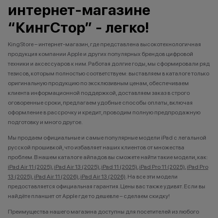
интернет-магазине
“КингСтор” - легко!
KingStore – интернет-магазин, где представлена высокотехнологичная
продукция компании Apple и других популярных брендов цифровой
техники и аксессуаров к ним. Работая долгие годы, мы сформировали ряд
тезисов, которым полностью соответствуем: выставляем в каталоге только
оригинальную продукцию по эксклюзивным ценам, обеспечиваем
клиента информационной поддержкой, доставляем заказ в строго
оговоренные сроки, предлагаем удобные способы оплаты, включая
оформление в рассрочку и кредит, проводим полную предпродажную
подготовку и много другое.
Мы продаем официальные и самые популярные модели iPad с легальной
русской прошивкой, что избавляет наших клиентов от множества
проблем. В нашем каталоге айпадов вы сможете найти такие модели, как:
iPad Air 11 (2025)
,
iPad Air 13 (2025)
,
iPad 11 (2025)
,
iPad Pro 11 (2025)
,
iPad Pro
13 (2025)
,
iPad Air 11 (2026)
,
iPad Air 13 (2026)
. На все эти модели
предоставляется официальная гарантия. Цены вас также удивят. Если вы
найдёте планшет от Apple где то дешевле – сделаем скидку!
Преимущества нашего магазина доступны для посетителей из любого