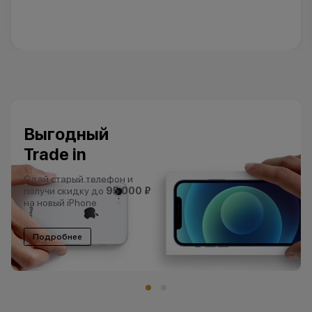
Выгодный
Trade in
Сдай старый телефон и
получи скидку до
95 000 ₽
на новый iPhone
Подробнее