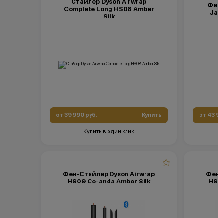
Стайлер Dyson Airwrap
Фен
Complete Long HS08 Amber
Ja
Silk
от 39 990 руб.
Купить
от 43 
Купить в один клик
Фен-Стайлер Dyson Airwrap
Фен
HS09 Co-anda Amber Silk
HS