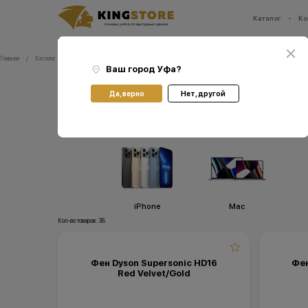
Каталог
Ко
Ваш город:
Уфа
Главная
Каталог
Dyson
Ваш город
Уфа
?
Dyson
Да, верно
Нет, другой
iPhone
Мас
Кол-во товаров: 38
Фен Dyson Supersonic HD16
Фен
Red Velvet/Gold