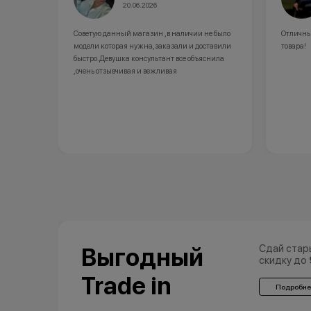
20.06.2026
ки
Советую данный магазин ,в наличии не было
Отличны
модели которая нужна,заказали и доставили
товара!
быстро.Девушка консультант все объяснила
,очень отзывчивая и вежливая
Сдай стар
Выгодный
скидку до
Trade in
Подробне