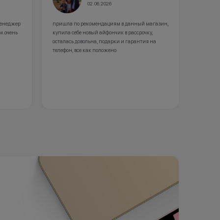
02.06.2026
менеджер
пришла по рекомендациям в данный магазин,
отличны
м.очень
купила себе новый айфончик в рассрочку,
айфон 17
осталась довольна, подарки и гарантия на
консуль
телефон, все как положено