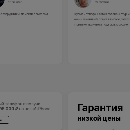
15.06.2026
09.06.2026
е сотрудники, помогли с выбором
Купили телефон в этом салоне!Артур 
очень вежливый,помог в выборе,совето
приятно, получили подарки хорошие!
ый телефон и получи
Гарантия
95 000 ₽
на новый iPhone
низкой цены
е