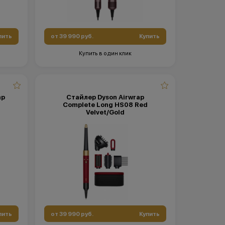
пить
от 39 990 руб.
Купить
Купить в один клик
ap
Стайлер Dyson Airwrap
Complete Long HS08 Red
Velvet/Gold
пить
от 39 990 руб.
Купить