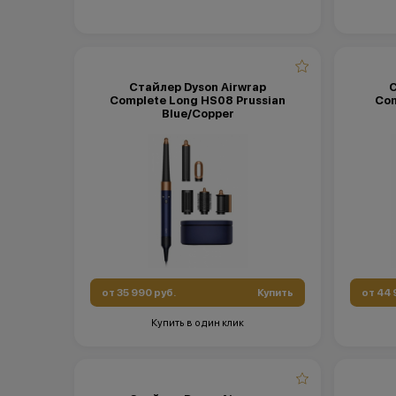
Стайлер Dyson Airwrap
С
Complete Long HS08 Prussian
Com
Blue/Copper
от 35 990 руб.
Купить
от 44 
Купить в один клик