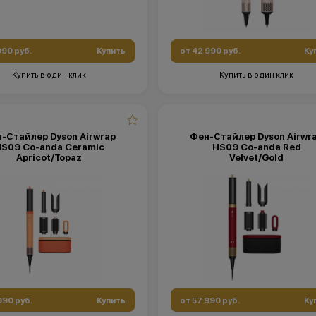
990 руб.
Купить
от 42 990 руб.
Ку
Купить в один клик
Купить в один клик
-Стайлер Dyson Airwrap
Фен-Стайлер Dyson Airwr
S09 Co-anda Ceramic
HS09 Co-anda Red
Apricot/Topaz
Velvet/Gold
990 руб.
Купить
от 57 990 руб.
Ку