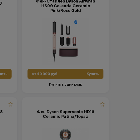
Фен-Стайлер Dyson Airwrap
17
HS09 Co-anda Ceramic
Pink/Rose Gold
пить
от 49 990 руб.
Купить
Купить в один клик
08
Фен Dyson Supersonic HD16
r
Ceramic Patina/Topaz