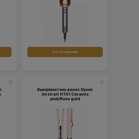
Нет в наличии
n
Выпрямитель волос Dyson
k
Airstrait HT01 Ceramic
pink/Rose gold