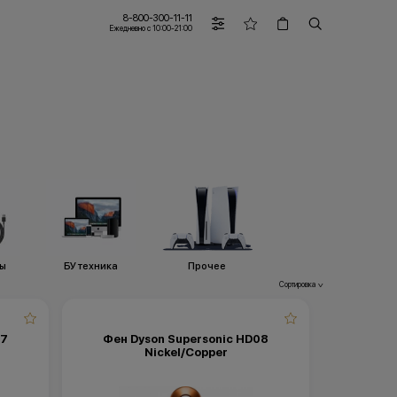
8-800-300-11-11
Ежедневно с 10:00-21:00
ры
БУ техника
Прочее
Сортировка
>
07
Фен Dyson Supersonic HD08
Nickel/Copper