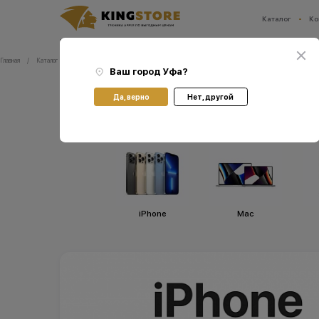
Каталог
Ко
Ваш город:
Уфа
Главная
Каталог
Смартфоны Apple iPhone
Смартфоны Apple iPhone 15 Pro
Ваш город
Уфа
?
Смартфоны Apple iPh
Да, верно
Нет, другой
iPhone
Мас