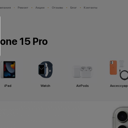
мпания
Ремонт
Акции
Отзывы
Блог
Контакты
one 15 Pro
iPad
Watch
AirPods
Аксессуа