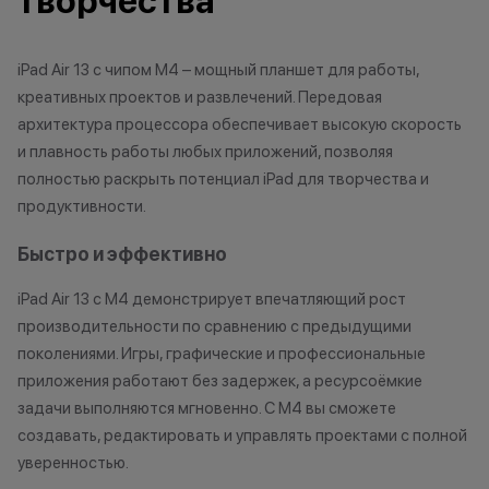
творчества
изменить условия акции в
обоснованные п
одностороннем порядке.
•Организатор (
iPad Air 13 с чипом M4 – мощный планшет для работы,
усмотрение име
креативных проектов и развлечений. Передовая
изменить услови
Остались вопросы?
одностороннем 
архитектура процессора обеспечивает высокую скорость
Напишите нам в
и плавность работы любых приложений, позволяя
мессенджерах
полностью раскрыть потенциал iPad для творчества и
Осталис
продуктивности.
Напиши
мессе
Быстро и эффективно
iPad Air 13 с M4 демонстрирует впечатляющий рост
производительности по сравнению с предыдущими
поколениями. Игры, графические и профессиональные
приложения работают без задержек, а ресурсоёмкие
задачи выполняются мгновенно. С M4 вы сможете
создавать, редактировать и управлять проектами с полной
уверенностью.