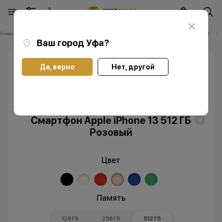
Главная
Каталог
Смартфоны Apple iPhone
Смартфоны Apple iPhone 13
Ваш город
Уфа
?
Да, верно
Нет, другой
Скидка
Без RuStore
Смартфон Apple iPhone 13 512 ГБ
Розовый
Цвет
Память
128 Гб
256 Гб
512 Гб