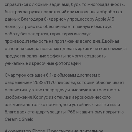
справиться с любыми задачами, будь то многозадачность,
причинам (отсутствие товара,
•Организатор (
нарушение правил акции, иные
право отказать
быстрая загрузка приложений или мгновенная обработка
обоснованные причины).
договора купли
данных. Благодаря 6-ядерному процессору Apple A15
•Организатор (продавец) на свое
причинам (отсут
Bionic, устройство обеспечивает плавную и быструю
усмотрение имеет право
нарушение прав
работу без задержек, гарантируя высокую
изменить условия акции в
обоснованные п
производительность на протяжении всего дня. Двойная
одностороннем порядке.
•Организатор (
основная камера позволяет делать яркие и четкие снимки, а
усмотрение име
предустановленные эффекты помогут создавать
изменить услови
уникальные и красочные фотографии.
Остались вопросы?
одностороннем 
Напишите нам в
Смартфон оснащен 6,1-дюймовым дисплеем с
мессенджерах
разрешением 2532×1170 пикселей, который обеспечивает
Осталис
реалистичную цветопередачу и высокую контрастность
Напиши
мессе
изображения. Корпус из стекла и аэрокосмического
алюминия не только прочен, но и устойчив к влаге и пыли
благодаря стандарту защиты IP68 и защитному покрытию
Ceramic Shield.
Аккумулятор iPhone 13 рассчитан на длительное