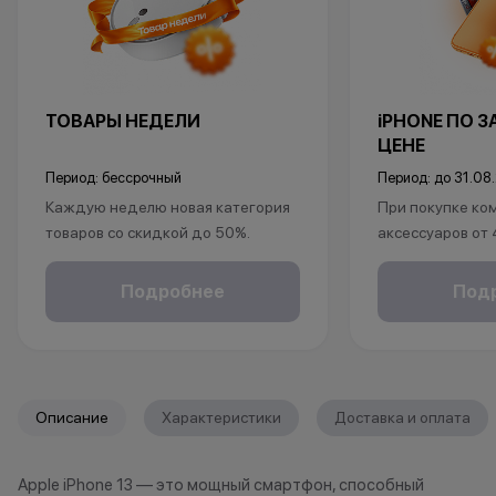
ТОВАРЫ НЕДЕЛИ
iPHONE ПО 
ЦЕНЕ
Период: бессрочный
Период: до 31.08
Каждую неделю новая категория
При покупке ко
товаров со скидкой до 50%.
аксессуаров от
*Акция действует по адресу г.Уфа,
ул.Революционная 66
в подарок:
Подробнее
Под
*Акции и бонусы не суммируются.
• установка защ
*Данная акция не является
• установка пр
публичной офертой и носит
исключительно информационный
*Акции и бонус
характер.
*Данная акция н
Описание
Характеристики
Доставка и оплата
•Организатор (продавец) имеет
публичной офер
право отказать в заключении
исключительно
Apple iPhone 13 — это мощный смартфон, способный
договора купли-продажи по
характер.