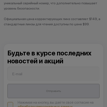
уникальный серийный номер, что дополнительно повышает
Уфа, Нагаево
уровень безопасности.
Учалы
Официальная цена корректирующих линз составляет $149, а
стандартные линзы для чтения доступны по цене $99.
Х
Ханты- Мансийск
Ч
Будьте в курсе последних
Челябинск
новостей и акций
Чистополь
Отправить
Нажимая на кнопку, вы даёте своё согласие на
обработку персональных данных