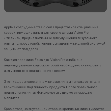
Сургут
Сызрань
Т
Apple в сотрудничестве с Zeiss представила специальные
корректирующие линзы для своего шлема Vision Pro.
Тарко-Сале
Эти линзы, предназначенные для улучшения визуального
Тихорецк
опыта пользователей, теперь оснащены уникальной системой
Тольятти
защиты от подделок.
Томск
Трехгорный
Каждая пара линз Zeiss для Vision Pro снабжена
Туапсе
индивидуальным кодом, который необходимо сканировать
Туймазы
для успешного подключения к шлему.
Тюмень
Этот код расположен на упаковке линз и используется для
верификации подлинности продукта. После правильного
У
подключения линзы фиксируются в шлеме с помощью
магнитов.
Ульяновск
Уфа
Кроме того, на внутренней стороне крепления линзы имеется
Уфа, Инорс