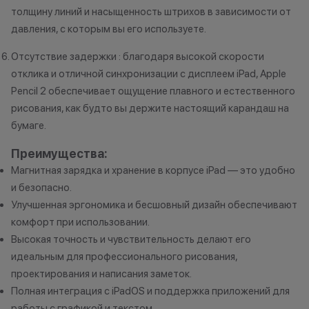
толщину линий и насыщенность штрихов в зависимости от
давления, с которым вы его используете.
Отсутствие задержки : благодаря высокой скорости
Все цены и условия не являются
отклика и отличной синхронизации с дисплеем iPad, Apple
публичной офертой. Актуальную
Pencil 2 обеспечивает ощущение плавного и естественного
стоимость товаров уточняйте в
нашем колл-центре.
рисования, как будто вы держите настоящий карандаш на
*Акции и бонусы не суммируются.
бумаге.
*Данная акция не является
Преимущества:
публичной офертой и носит
Магнитная зарядка и хранение в корпусе iPad — это удобно
исключительно информационный
характер.
и безопасно.
•Организатор (продавец) имеет
Улучшенная эргономика и бесшовный дизайн обеспечивают
право отказать в заключении
комфорт при использовании.
договора купли-продажи по
Высокая точность и чувствительность делают его
причинам (отсутствие товара,
идеальным для профессионального рисования,
нарушение правил акции, иные
проектирования и написания заметок.
обоснованные причины).
Полная интеграция с iPadOS и поддержка приложений для
•Организатор (продавец) на свое
работы с графикой и текстом.