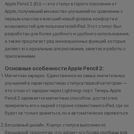
Apple Pencil 2 (EU) — это стилус второго поколения от
Как можно использовать
Apple, получивший множество улучшений по сравнению с
баллы
*Акции и бонус
первым классом и внесший новый уровень комфорта и
*Данная акция н
возможностей для пользователей iPad. Этот стилус был
Бонусными баллами можно
публичной офер
разработан для более удобного и удобного использования,
оплатить:
исключительно
а также предлагает ряд инновационных функций, которые
характер.
делают его идеальным для рисования, заметок и работы с
до 20% от чека — на аксессуары;
•Организатор (
приложениями.
до 10% от чека — на
право отказать
оригинальную продукцию Dyson и
договора купли
Основные особенности Apple Pencil 2:
Xiaomi.
причинам (отсут
Магнитная зарядка : Единственное из самых значительных
до 5% от чека — на оригинальную
нарушение прав
улучшений в характеристиках стилуса первой категории —
продукцию Apple;
обоснованные п
это отказ от зарядки через Lightning-порт. Теперь Apple
до 2% от чека — на новые iPhone;
•Организатор (
Pencil 2 заряжается магнитным способом: достаточно
усмотрение име
прикрепить его к задней стороне совместимого iPad, где он
изменить услови
будет не только храниться, но и автоматически заряжаться.
Статусы программы
одностороннем 
лояльности
Бесшовный дизайн : Корпус стилуса выполнен по
бесшовной технологии, что делает его более удобным для