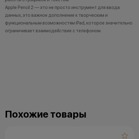
усмотрение имеет право
Apple Pencil 2 — это не просто инструмент для ввода
изменить условия акции в
данных, это важное дополнение к творческим и
одностороннем порядке.
функциональным возможностям iPad, которое значительно
ограничивает взаимодействие с телефоном.
Остались вопросы?
Напишите нам в
мессенджерах
Похожие товары