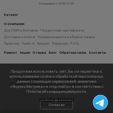
Ежедневно с 10:00-21:00
Каталог
О компании
Для СМИ и блогеров
Подарочные сертификаты
Доставка и оплата
Условия возврата и обмена товара
Гарантии
Trade-in
Кредит
Вакансии
F.A.Q.
Ремонт
Акции
Отзывы
Блог
Обратная связь
Контакты
© KINGSTORE 2026 г. Все права защищены.
Продолжая использовать сайт, Вы соглашаетесь с
использованием cookie и обработкой персональных
Публичная оферта
Политика конфиденциальности
данных с помощью сервисов веб-аналитики
Политика безопасности платежей
Соглашение
Cookies
«Яндекс.Метрика» и «top.mail.ru» в соответствии с
Карта сайта
Политикой конфиденциальности
.
Согласен