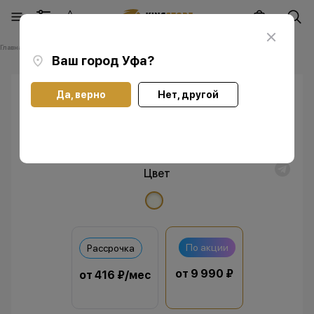
Главная
Каталог
Аксессуары
Apple Pencil
Apple Pencil 2
Ваш город
Уфа
?
Да, верно
Нет, другой
Apple Pencil 2
Цвет
По акции
Рассрочка
от 9 990 ₽
от 416 ₽/мес