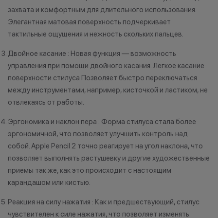
Осталис
Новый в прайде
захвата и комфортным для длительного использования.
Напиши
Кэшбэк: 1%
мессе
Элегантная матовая поверхность подчеркивает
тактильные ощущения и нежность скольких пальцев.
Технолев
Кэшбэк: 2%
Двойное касание : Новая функция — возможность
управления при помощи двойного касания. Легкое касание
Заряженный хищник
поверхности стилуса Позволяет быстро переключаться
Кэшбэк: 3%
между инструментами, например, кисточкой и ластиком, не
отвлекаясь от работы.
Царь техно-саванны
Кэшбэк: 4%
Эргономика и наклон пера : Форма стилуса стала более
эргономичной, что позволяет улучшить контроль над
Вожак стаи
собой. Apple Pencil 2 точно реагирует на угол наклона, что
Кэшбэк: 5%
позволяет выполнять растушевку и другие художественные
приемы так же, как это происходит с настоящим
Важно знать
карандашом или кистью.
1 бонусный балл = 1 рубль.
Реакция на силу нажатия : Как и предшествующий, стилус
Баллы начисляются автоматически
чувствителен к силе нажатия, что позволяет изменять
сразу после покупки.