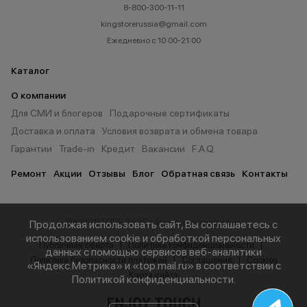
8-800-300-11-11
kingstorerussia@gmail.com
Ежедневно с 10:00-21:00
Каталог
О компании
Для СМИ и блогеров
Подарочные сертификаты
Доставка и оплата
Условия возврата и обмена товара
Гарантии
Trade-in
Кредит
Вакансии
F.A.Q.
Ремонт
Акции
Отзывы
Блог
Обратная связь
Контакты
© KINGSTORE 2026 г. Все права защищены.
Продолжая использовать сайт, Вы соглашаетесь с
использованием cookie и обработкой персональных
Публичная оферта
Политика конфиденциальности
данных с помощью сервисов веб-аналитики
Политика безопасности платежей
Соглашение
Cookies
«Яндекс.Метрика» и «top.mail.ru» в соответствии с
Карта сайта
Политикой конфиденциальности
.