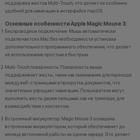
усмотрение имеет право
нарушение прав
поддержка жестов Multi-Touch, что делает ее особенно
изменить условия акции в
обоснованные п
удобной для навигации в интерфейсе macOS.
одностороннем порядке.
•Организатор (
усмотрение име
Основные особенности Apple Magic Mouse 3:
изменить услови
Беспроводное подключение: Мышь автоматически
Остались вопросы?
одностороннем 
подключается к Mac без необходимости установки
Напишите нам в
дополнительного программного обеспечения, что делает
мессенджерах
её использование простым и быстрым.
Осталис
Напиши
Multi-Touch поверхность: Поверхность мыши
мессе
поддерживает жесты, такие как смахивание для перехода
между веб-страницами и прокрутка документов, что
значительно упрощает навигацию. Пользователи могут
выполнять жесты двумя пальцами, как на трекпаде, для
взаимодействия с контентом.
Встроенный аккумулятор: Magic Mouse 3 оснащена
встроенным аккумулятором, который обеспечивает до
месяца автономной работы на одном заряде. Это делает