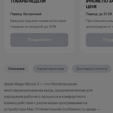
ТОВАРЫ НЕДЕЛИ
iPHONE ПО 
ЦЕНЕ
Период: бессрочный
Период: до 31.08
Каждую неделю новая категория
При покупке ко
товаров со скидкой до 50%.
аксессуаров от
*Акция действует по адресу г.Уфа,
ул.Революционная 66
в подарок:
Подробнее
Под
*Акции и бонусы не суммируются.
• установка защ
*Данная акция не является
• установка пр
публичной офертой и носит
исключительно информационный
*Акции и бонус
характер.
*Данная акция н
Описание
Характеристики
Доставка и оплата
•Организатор (продавец) имеет
публичной офер
право отказать в заключении
исключительно
Apple Magic Mouse 3 — это беспроводная
договора купли-продажи по
характер.
многофункциональная мышь, предназначенная для
причинам (отсутствие товара,
•Организатор (
нарушение правил акции, иные
право отказать
упрощения рабочего процесса и комфортного
обоснованные причины).
договора купли
взаимодействия с различными программами на
•Организатор (продавец) на свое
причинам (отсут
устройствах Mac. Отличительная особенность мыши —