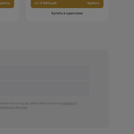
упить
от 3 490 руб.
Купить
от 99
Купить в один клик
мая на кнопку, вы даёте своё согласие на
обработку
сональных данных