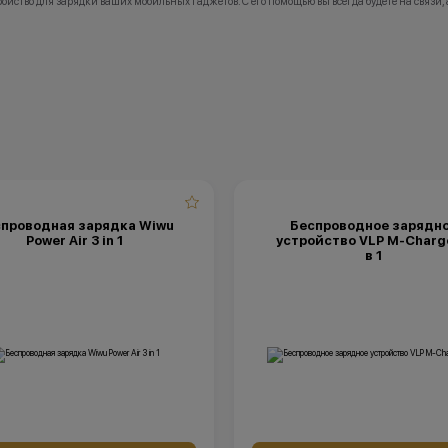
йство для зарядки ваших мобильных гаджетов. С его помощью вы всегда будете на связи,
Кэшбэк: 5%
Важно знать
1 бонусный балл = 1 рубль.
Баллы начисляются автоматически сразу 
покупки.
Все цены и условия не являются публично
Актуальную стоимость товаров уточняйте
колл-центре.
*Акции и бонусы не суммируются.
проводная зарядка Wiwu
Беспроводное зарядн
*Данная акция не является публичной офе
Power Air 3 in 1
устройство VLP M-Charg
носит исключительно информационный ха
в 1
•Организатор (продавец) имеет право отка
заключении договора купли-продажи по 
(отсутствие товара, нарушение правил ак
обоснованные причины).
•Организатор (продавец) на свое усмотре
право изменить условия акции в односто
порядке.
Остались вопросы?
Напишите нам в мессенд