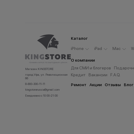
Каталог
iPhone
iPad
Мас
W
О компании
Для СМИ и блогеров
Подарочн
Магазин KINGSTORE
Кредит
Вакансии
F.A.Q.
город Уфа, ул. Революционная
66
8-800-300-11-11
Ремонт
Акции
Отзывы
Блог
kingstorerussia@gmail.com
Ежедневно с 10:00-21:00