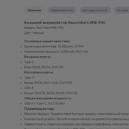
•Организатор (продавец) имеет право отказать в
*Данная а
заключении договора купли-продажи по причинам
носит ис
Описание
Характеристики
Доставка и оплата
Условия 
(отсутствие товара, нарушение правил акции, иные
•Организа
обоснованные причины).
заключени
•Организатор (продавец) на свое усмотрение имеет
(отсутств
Внешний аккумулятор Recci Mars RPB-P35
право изменить условия акции в одностороннем
обоснован
Модель: Recci Mars RPB-P35
порядке.
•Организа
Цвет: Черный
Остались вопросы?
право изм
Напишите нам в мессенджерах
порядке.
Основные характеристики:
Остали
Емкость аккумулятора: 10,000 мАч / 37Wh
Напиш
Номинальная мощность: 5,000 мАч (5V/2.1A)
Входные порты:
Type-C:
Вход: 5V/3A, 9V/2A, 12V/1.5A
Выходные порты:
Type-C:
Выход: 5V/3A, 9V/2.22A, 12V/1.67A
USB-A:
Выход: 5V/4.5A, 5V/3A, 9V/2A, 12V/1.5A
Общая выходная мощность:
USB-A + Type-C: 5V/2.1A Max
Преимущества:
Мощная зарядка: Поддерживает быструю зарядку с максимальной мощнос
Компактный дизайн: Легкий и портативный, что делает его идеальным 
Совместимость: Идеально подходит для зарядки смартфонов, планшетов 