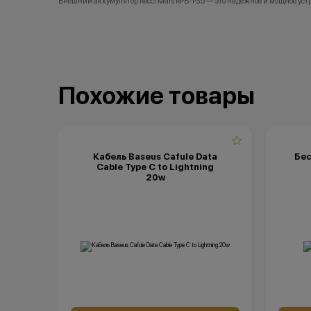
Внешний аккумулятор Recci Mars RPB-P35 — это надежное и мощное устро
Похожие товары
Кабель Baseus Cafule Data
Бес
Cable Type C to Lightning
20w