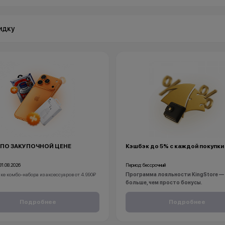
идку
 ПО ЗАКУПОЧНОЙ ЦЕНЕ
Кэшбэк до 5% с каждой покупки
31.08.2026
Период: бессрочный
ке комбо-набора из аксессуаров от 4.990₽
Программа лояльности KingStore —
больше, чем просто бонусы.
Покупайте технику и аксессуары, повышай
ка защитного стекла
статус и получайте больше привилегий с 
Подробнее
Подробнее
ка приложения банков
новой покупкой.
бонусы не суммируются.
За покупки начисляются бонусные баллы,