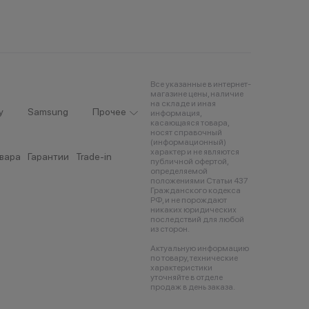
Все указанные в интернет-
магазине цены, наличие
на складе и иная
y
Samsung
Прочее
информация,
касающаяся товара,
носят справочный
(информационный)
характер и не являются
овара
Гарантии
Trade-in
публичной офертой,
определяемой
положениями Статьи 437
Гражданского кодекса
РФ, и не порождают
никаких юридических
последствий для любой
из сторон.
Актуальную информацию
по товару, технические
характеристики
уточняйте в отделе
продаж в день заказа.