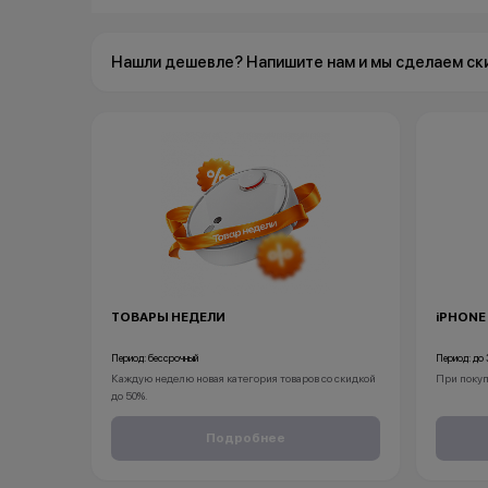
Нашли дешевле? Напишите нам и мы сделаем ск
ТОВАРЫ НЕДЕЛИ
iPHONE
Период: бессрочный
Период: до 
Каждую неделю новая категория товаров со скидкой
При покуп
до 50%.
*Акция действует по адресу г.Уфа,
в подарок:
ул.Революционная 66
• установ
Подробнее
*Акции и бонусы не суммируются.
• установ
*Данная акция не является публичной офертой и
носит исключительно информационный характер.
*Акции и 