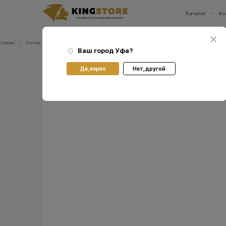
Каталог
Ко
Ваш город:
Уфа
Главная
Каталог
Аксессуары
Зарядные устройства
Powerbank Recci Mars Series
Ваш город
Уфа
?
Да, верно
Нет, другой