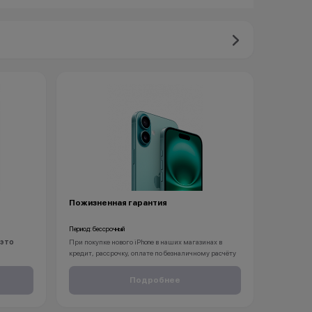
Пожизненная гарантия
Период: бессрочный
 это
При покупке нового iPhone в наших магазинах в
кредит, рассрочку, оплате по безналичному расчёту
те свой
вы получаете пожизненную гарантию на ваш
каждой
смартфон.
Подробнее
С KINGSTORE вы можете быть уверены, что ваш
 которыми
iPhone будет защищён на протяжение всей его жизни.