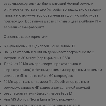
Как можно использовать
сверхширокоугольную. Впечатляющий Ночной режим и
баллы
*Акции и бонус
отличное качество видео. Устройство защищено от воды и
*Данная акция н
пыли, а его аккумулятор обеспечивает долгую работу без
Бонусными баллами можно
публичной офер
подзарядки. Доступен в шести стильных цветах. iPhone 11 –
оплатить:
исключительно
это ваш новый фаворит!
характер.
до 20% от чека — на аксессуары;
•Организатор (
Основные характеристики:
до 10% от чека — на
право отказать
6,1-дюймовый ЖК-дисплей Liquid Retina HD
оригинальную продукцию Dyson и
договора купли
Защита от воды и пыли: выдерживает погружение до 2
Xiaomi.
причинам (отсут
метров на 30 минут (сертификация IP68)
до 5% от чека — на оригинальную
нарушение прав
продукцию Apple;
обоснованные п
Двойная 12 Мп камера (сверхширокоугольная и
до 2% от чека — на новые iPhone;
•Организатор (
широкоугольная) с Ночным режимом, портретным режимом
усмотрение име
и видео в 4K с частотой до 60 кадров/сек
изменить услови
12 Мп фронтальная камера TrueDepth с портретным
Статусы программы
одностороннем 
режимом, записью 4K видео и замедленной съемкой
лояльности
Безопасная аутентификация через Face ID
Чип A13 Bionic с Neural Engine 3-го поколения
Осталис
Новый в прайде
Поддержка быстрой и беспроводной зарядки
Напиши