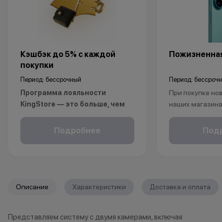
Кэшбэк до 5% с каждой
Пожизненная
покупки
Период: бессрочный
Период: бессроч
Программа лояльности
При покупке нов
KingStore — это больше, чем
наших магазина
просто бонусы.
рассрочку, опла
Покупайте технику и аксессуары,
безналичному р
Подробнее
Под
повышайте свой статус и
получаете пож
получайте больше привилегий с
на ваш смартфо
каждой новой покупкой.
С KINGSTORE вы
За покупки начисляются бонусные
уверены, что ва
Описание
Характеристики
Доставка и оплата
баллы, которыми можно оплатить
защищён на про
часть следующих заказов.
жизни.
Представляем систему с двумя камерами, включая