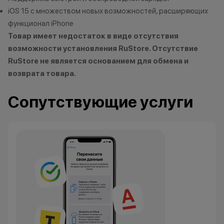
Кэшбэк: 1%
мессе
iOS 15 с множеством новых возможностей, расширяющих
функционал iPhone
Технолев
Товар имеет недостаток в виде отсутствия
Кэшбэк: 2%
возможности установления RuStore. Отсутствие
Заряженный хищник
RuStore не является основанием для обмена и
Кэшбэк: 3%
возврата товара.
Царь техно-саванны
Сопутствующие услуги
Кэшбэк: 4%
Вожак стаи
Кэшбэк: 5%
Важно знать
1 бонусный балл = 1 рубль.
Баллы начисляются автоматически
сразу после покупки.