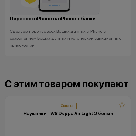
Перенос с iPhone на iPhone + банки
Все цены и условия не являются
публичной офертой. Актуальную
Сделаем перенос всех Ваших данных с iPhone с
стоимость товаров уточняйте в
сохранением Ваших данных и установкой санкционных
нашем колл-центре.
приложений.
*Акции и бонусы не суммируются.
*Данная акция не является
публичной офертой и носит
исключительно информационный
характер.
С этим товаром покупают
•Организатор (продавец) имеет
право отказать в заключении
договора купли-продажи по
причинам (отсутствие товара,
Скидка
нарушение правил акции, иные
Наушники TWS Deppa Air Light 2 белый
обоснованные причины).
•Организатор (продавец) на свое
усмотрение имеет право