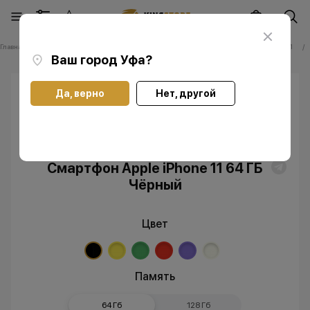
Главная
Каталог
Смартфоны Apple iPhone
Смартфоны Apple iPhone 11
Ваш город
Уфа
?
Да, верно
Нет, другой
Скидка
Без RuStore
Смартфон Apple iPhone 11 64 ГБ
Чёрный
Цвет
Память
64 Гб
128 Гб