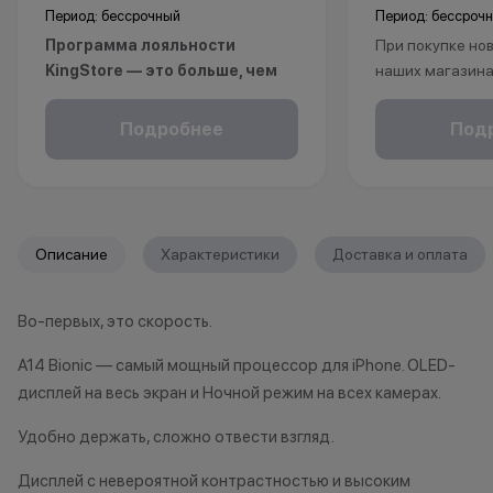
Период: бессрочный
Период: бессроч
Программа лояльности
При покупке нов
KingStore — это больше, чем
наших магазина
просто бонусы.
рассрочку, опла
Покупайте технику и аксессуары,
безналичному р
Подробнее
Под
повышайте свой статус и
получаете пож
получайте больше привилегий с
на ваш смартфо
каждой новой покупкой.
С KINGSTORE вы
За покупки начисляются бонусные
уверены, что ва
Описание
Характеристики
Доставка и оплата
баллы, которыми можно оплатить
защищён на про
часть следующих заказов.
жизни.
Во-первых, это скорость.
Как можно использовать
A14 Bionic — самый мощный процессор для iPhone. OLED-
баллы
*Акции и бонус
дисплей на весь экран и Ночной режим на всех камерах.
*Данная акция н
Бонусными баллами можно
публичной офер
Удобно держать, сложно отвести взгляд.
оплатить:
исключительно
характер.
Дисплей с невероятной контрастностью и высоким