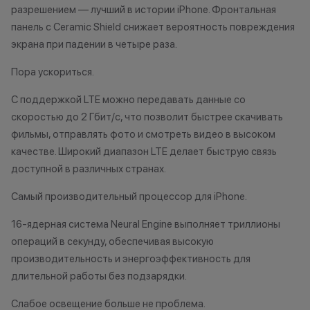
до 20% от чека — на аксессуары;
•Организатор (
разрешением — лучший в истории iPhone. Фронтальная
до 10% от чека — на
право отказать
панель с Ceramic Shield снижает вероятность повреждения
оригинальную продукцию Dyson и
договора купли
экрана при падении в четыре раза.
Xiaomi.
причинам (отсут
до 5% от чека — на оригинальную
нарушение прав
Пора ускориться.
продукцию Apple;
обоснованные п
С поддержкой LTE можно передавать данные со
до 2% от чека — на новые iPhone;
•Организатор (
скоростью до 2 Гбит/с, что позволит быстрее скачивать
усмотрение име
изменить услови
фильмы, отправлять фото и смотреть видео в высоком
Статусы программы
одностороннем 
качестве. Широкий диапазон LTE делает быструю связь
лояльности
доступной в различных странах.
Осталис
Самый производительный процессор для iPhone.
Новый в прайде
Напиши
Кэшбэк: 1%
мессе
16-ядерная система Neural Engine выполняет триллионы
операций в секунду, обеспечивая высокую
Технолев
производительность и энергоэффективность для
Кэшбэк: 2%
длительной работы без подзарядки.
Заряженный хищник
Слабое освещение больше не проблема.
Кэшбэк: 3%