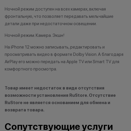
Ночной режим доступен на всех камерах, включая
Царь техно-саванны
фронтальную, что позволяет передавать мельчайшие
Кэшбэк: 4%
детали даже при недостаточном освещении.
Вожак стаи
Ночной режим. Камера. Экшн!
Кэшбэк: 5%
На iPhone 12 можно записывать, редактировать и
просматривать видео в формате Dolby Vision. А благодаря
Важно знать
AirPlay его можно передать на Apple TV или Smart TV для
1 бонусный балл = 1 рубль.
комфортного просмотра.
Баллы начисляются автоматически
сразу после покупки.
Товар имеет недостаток в виде отсутствия
возможности установления RuStore. Отсутствие
RuStore не является основанием для обмена и
Все цены и условия не являются
возврата товара.
публичной офертой. Актуальную
стоимость товаров уточняйте в
Сопутствующие услуги
нашем колл-центре.