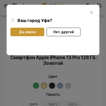
Главная
Каталог
Смартфоны Apple iPhone
Смартфоны Apple iPhone 13 Pro
Ваш город
Уфа
?
Да, верно
Нет, другой
Скидка
Без RuStore
Смартфон Apple iPhone 13 Pro 128 ГБ
Золотой
Цвет
Память
128 Гб
256 Гб
512 Гб