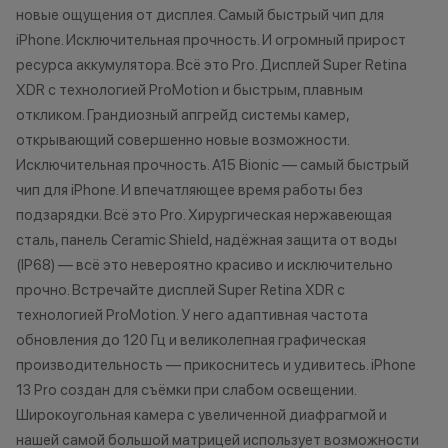
Как можно использовать
новые ощущения от дисплея. Самый быстрый чип для
баллы
*Акции и бонус
iPhone. Исключительная прочность. И огромный прирост
*Данная акция н
ресурса аккумулятора. Всё это Pro. Дисплей Super Retina
Бонусными баллами можно
публичной офер
XDR с технологией ProMotion и быстрым, плавным
оплатить:
исключительно
откликом. Грандиозный апгрейд системы камер,
характер.
открывающий совершенно новые возможности.
до 20% от чека — на аксессуары;
•Организатор (
Исключительная прочность. A15 Bionic — самый быстрый
до 10% от чека — на
право отказать
чип для iPhone. И впечатляющее время работы без
оригинальную продукцию Dyson и
договора купли
подзарядки. Всё это Pro. Хирургическая нержавеющая
Xiaomi.
причинам (отсут
сталь, панель Ceramic Shield, надёжная защита от воды
до 5% от чека — на оригинальную
нарушение прав
(IP68) — всё это невероятно красиво и исключительно
продукцию Apple;
обоснованные п
прочно. Встречайте дисплей Super Retina XDR с
до 2% от чека — на новые iPhone;
•Организатор (
технологией ProMotion. У него адаптивная частота
усмотрение име
изменить услови
обновления до 120 Гц и великолепная графическая
Статусы программы
одностороннем 
производительность — прикоснитесь и удивитесь. iPhone
лояльности
13 Pro создан для съёмки при слабом освещении.
Широкоугольная камера с увеличенной диафрагмой и
Осталис
Новый в прайде
нашей самой большой матрицей использует возможности
Напиши