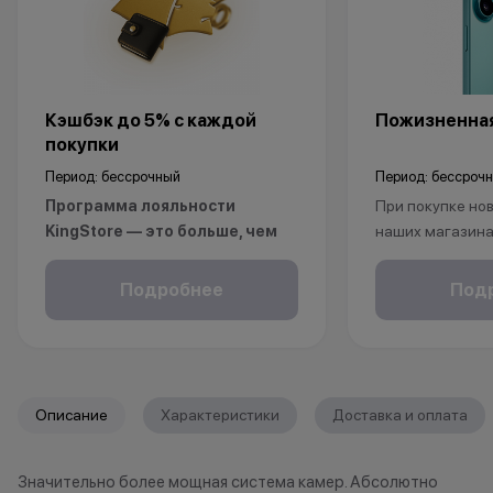
Кэшбэк до 5% с каждой
Пожизненная
покупки
Период: бессрочный
Период: бессроч
Программа лояльности
При покупке нов
KingStore — это больше, чем
наших магазина
просто бонусы.
рассрочку, опла
Покупайте технику и аксессуары,
безналичному р
Подробнее
Под
повышайте свой статус и
получаете пож
получайте больше привилегий с
на ваш смартфо
каждой новой покупкой.
С KINGSTORE вы
За покупки начисляются бонусные
уверены, что ва
Описание
Характеристики
Доставка и оплата
баллы, которыми можно оплатить
защищён на про
часть следующих заказов.
жизни.
Значительно более мощная система камер. Абсолютно