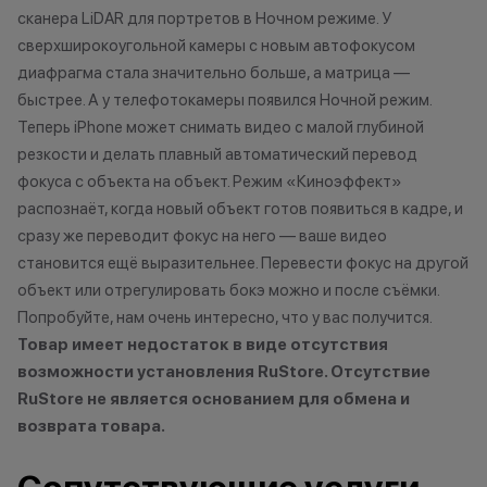
Кэшбэк: 1%
сканера LiDAR для портретов в Ночном режиме. У
мессе
сверхширокоугольной камеры с новым автофокусом
Технолев
диафрагма стала значительно больше, а матрица —
Кэшбэк: 2%
быстрее. А у телефотокамеры появился Ночной режим.
Теперь iPhone может снимать видео с малой глубиной
Заряженный хищник
резкости и делать плавный автоматический перевод
Кэшбэк: 3%
фокуса с объекта на объект. Режим «Киноэффект»
Царь техно-саванны
распознаёт, когда новый объект готов появиться в кадре, и
Кэшбэк: 4%
сразу же переводит фокус на него — ваше видео
становится ещё выразительнее. Перевести фокус на другой
Вожак стаи
объект или отрегулировать бокэ можно и после съёмки.
Кэшбэк: 5%
Попробуйте, нам очень интересно, что у вас получится.
Товар имеет недостаток в виде отсутствия
возможности установления RuStore. Отсутствие
Важно знать
RuStore не является основанием для обмена и
1 бонусный балл = 1 рубль.
возврата товара.
Баллы начисляются автоматически
сразу после покупки.