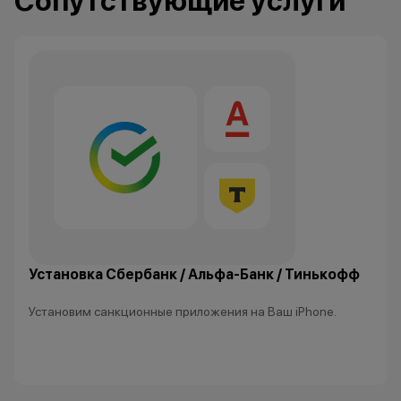
Сопутствующие услуги
Все цены и условия не являются
публичной офертой. Актуальную
стоимость товаров уточняйте в
нашем колл-центре.
*Акции и бонусы не суммируются.
*Данная акция не является
публичной офертой и носит
исключительно информационный
характер.
•Организатор (продавец) имеет
право отказать в заключении
Установка Сбербанк / Альфа-Банк / Тинькофф
договора купли-продажи по
причинам (отсутствие товара,
Установим санкционные приложения на Ваш iPhone.
нарушение правил акции, иные
обоснованные причины).
•Организатор (продавец) на свое
усмотрение имеет право