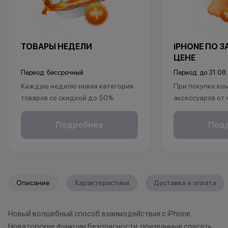
ТОВАРЫ НЕДЕЛИ
iPHONE ПО 
ЦЕНЕ
Период: бессрочный
Период: до 31.08
Каждую неделю новая категория
При покупке ко
товаров со скидкой до 50%.
аксессуаров от
*Акция действует по адресу г.Уфа,
ул.Революционная 66
в подарок:
Подробнее
Под
*Акции и бонусы не суммируются.
• установка защ
*Данная акция не является
• установка пр
публичной офертой и носит
исключительно информационный
*Акции и бонус
характер.
*Данная акция н
Описание
Характеристики
Доставка и оплата
•Организатор (продавец) имеет
публичной офер
право отказать в заключении
исключительно
Новый волшебный способ взаимодействия с iPhone.
договора купли-продажи по
характер.
Новаторские функции безопасности, призванные спасать
причинам (отсутствие товара,
•Организатор (