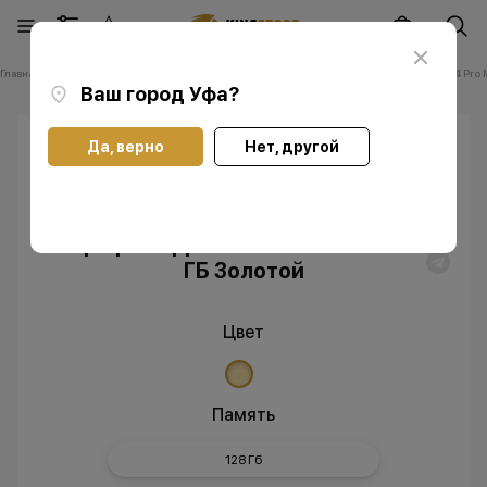
Главная
Каталог
Смартфоны Apple iPhone
Смартфоны Apple iPhone 14 Pro 
Ваш город
Уфа
?
Да, верно
Нет, другой
Скидка
Без RuStore
Смартфон Apple iPhone 14 Pro Max 128
ГБ Золотой
Цвет
Память
128 Гб