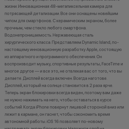
нарушение правил акции, иные
право отказать
жизни. Инновационная 48-мегапиксельная камера для
обоснованные причины).
договора купли
потрясающей детализации. Все они оснащены новейшим
•Организатор (продавец) на свое
причинам (отсут
чипом для смартфонов. С керамическим экраном, более
усмотрение имеет право
нарушение прав
прочным, чем стекло любого смартфона.
изменить условия акции в
обоснованные п
Водонепроницаемость. Нержавеющая сталь
одностороннем порядке.
•Организатор (
хирургического класса. Представляем Dynamic Island, по-
усмотрение име
настоящему инновационную разработку Apple, состоящую
изменить услови
из аппаратного и программного обеспечения. Он
Остались вопросы?
одностороннем 
Напишите нам в
воспроизводит музыку, спортивные результаты, FaceTime и
мессенджерах
многое другое — и все это, не отвлекая вас от того, что вы
Осталис
делаете. Дисплей всегда включен. Всегда наготове.
Напиши
Дисплей, который на солнце становится в 2 раза ярче.
мессе
Теперь экран блокировки всегда виден, поэтому вам даже
не нужно нажимать на него, чтобы оставаться в курсе
событий. Когда iPhone повернут лицевой стороной вниз или
лежит в кармане, он гаснет, чтобы сэкономить время
автономной работы. iOS 16 позволяет по-новому
настраивать экран блокировки. Наложите слой на