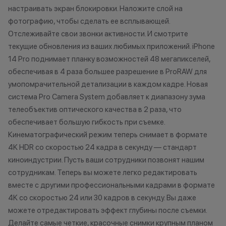
Кэшбэк: 1%
настраивать экран блокировки. Наложите слой на
мессе
фотографию, чтобы сделать ее всплывающей.
Технолев
Отслеживайте свои звонки активности. И смотрите
Кэшбэк: 2%
текущие обновления из ваших любимых приложений. iPhone
14 Pro поднимает планку возможностей 48 мегапикселей,
Заряженный хищник
обеспечивая в 4 раза большее разрешение в ProRAW для
Кэшбэк: 3%
умопомрачительной детализации в каждом кадре. Новая
Царь техно-саванны
система Pro Camera System добавляет к диапазону зума
Кэшбэк: 4%
телеобъектив оптического качества в 2 раза, что
обеспечивает большую гибкость при съемке.
Вожак стаи
Кинематографический режим теперь снимает в формате
Кэшбэк: 5%
4K HDR со скоростью 24 кадра в секунду — стандарт
киноиндустрии. Пусть ваши сотрудники позвонят нашим
сотрудникам. Теперь вы можете легко редактировать
Важно знать
вместе с другими профессиональными кадрами в формате
1 бонусный балл = 1 рубль.
4K со скоростью 24 или 30 кадров в секунду. Вы даже
Баллы начисляются автоматически
можете отредактировать эффект глубины после съемки.
сразу после покупки.
Делайте самые четкие, красочные снимки крупным планом