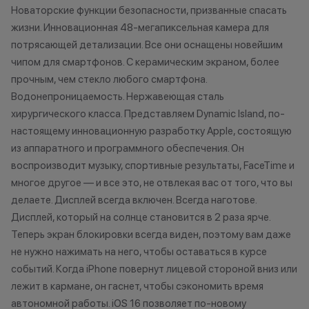
Как можно использовать
Новаторские функции безопасности, призванные спасать
баллы
*Акции и бонус
жизни. Инновационная 48-мегапиксельная камера для
*Данная акция н
потрясающей детализации. Все они оснащены новейшим
Бонусными баллами можно
публичной офер
чипом для смартфонов. С керамическим экраном, более
оплатить:
исключительно
прочным, чем стекло любого смартфона.
характер.
Водонепроницаемость. Нержавеющая сталь
до 20% от чека — на аксессуары;
•Организатор (
хирургического класса. Представляем Dynamic Island, по-
до 10% от чека — на
право отказать
настоящему инновационную разработку Apple, состоящую
оригинальную продукцию Dyson и
договора купли
из аппаратного и программного обеспечения. Он
Xiaomi.
причинам (отсут
воспроизводит музыку, спортивные результаты, FaceTime и
до 5% от чека — на оригинальную
нарушение прав
многое другое — и все это, не отвлекая вас от того, что вы
продукцию Apple;
обоснованные п
делаете. Дисплей всегда включен. Всегда наготове.
до 2% от чека — на новые iPhone;
•Организатор (
Дисплей, который на солнце становится в 2 раза ярче.
усмотрение име
изменить услови
Теперь экран блокировки всегда виден, поэтому вам даже
Статусы программы
одностороннем 
не нужно нажимать на него, чтобы оставаться в курсе
лояльности
событий. Когда iPhone повернут лицевой стороной вниз или
лежит в кармане, он гаснет, чтобы сэкономить время
Осталис
Новый в прайде
автономной работы. iOS 16 позволяет по-новому
Напиши