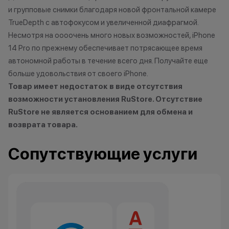
и групповые снимки благодаря новой фронтальной камере
TrueDepth с автофокусом и увеличенной диафрагмой.
Все цены и условия не являются
Несмотря на оооочень много новых возможностей, iPhone
публичной офертой. Актуальную
14 Pro по прежнему обеспечивает потрясающее время
стоимость товаров уточняйте в
автономной работы в течение всего дня. Получайте еще
нашем колл-центре.
больше удовольствия от своего iPhone.
*Акции и бонусы не суммируются.
Товар имеет недостаток в виде отсутствия
*Данная акция не является
возможности установления RuStore. Отсутствие
публичной офертой и носит
RuStore не является основанием для обмена и
исключительно информационный
возврата товара.
характер.
•Организатор (продавец) имеет
Сопутствующие услуги
право отказать в заключении
договора купли-продажи по
причинам (отсутствие товара,
нарушение правил акции, иные
обоснованные причины).
•Организатор (продавец) на свое
усмотрение имеет право