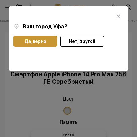
Главная
Каталог
Смартфоны Apple iPhone
Смартфоны Apple iPhone 14 Pro 
Ваш город
Уфа
?
Да, верно
Нет, другой
Скидка
Без RuStore
Смартфон Apple iPhone 14 Pro Max 256
ГБ Серебристый
Цвет
Память
256 Гб