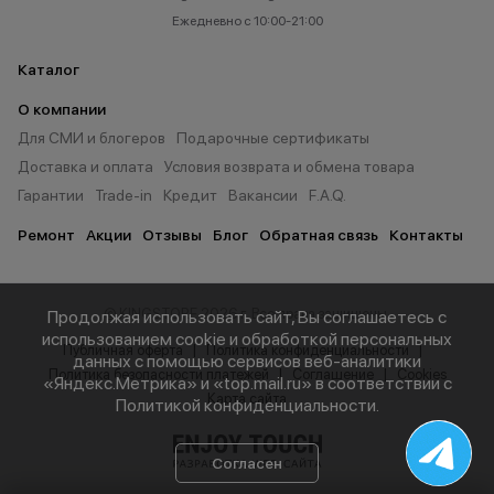
Ежедневно с 10:00-21:00
Каталог
О компании
Для СМИ и блогеров
Подарочные сертификаты
Доставка и оплата
Условия возврата и обмена товара
Гарантии
Trade-in
Кредит
Вакансии
F.A.Q.
Ремонт
Акции
Отзывы
Блог
Обратная связь
Контакты
© KINGSTORE 2026 г. Все права защищены.
Продолжая использовать сайт, Вы соглашаетесь с
использованием cookie и обработкой персональных
Публичная оферта
Политика конфиденциальности
данных с помощью сервисов веб-аналитики
Политика безопасности платежей
Соглашение
Cookies
«Яндекс.Метрика» и «top.mail.ru» в соответствии с
Карта сайта
Политикой конфиденциальности
.
Согласен