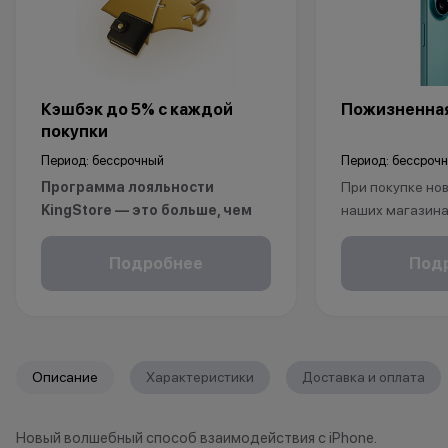
Кэшбэк до 5% с каждой
Пожизненная
покупки
Период: бессрочный
Период: бессроч
Программа лояльности
При покупке нов
KingStore — это больше, чем
наших магазина
просто бонусы.
рассрочку, опла
Покупайте технику и аксессуары,
безналичному р
Подробнее
Под
повышайте свой статус и
получаете пож
получайте больше привилегий с
на ваш смартфо
каждой новой покупкой.
С KINGSTORE вы
За покупки начисляются бонусные
уверены, что ва
Описание
Характеристики
Доставка и оплата
баллы, которыми можно оплатить
защищён на про
часть следующих заказов.
жизни.
Новый волшебный способ взаимодействия с iPhone.