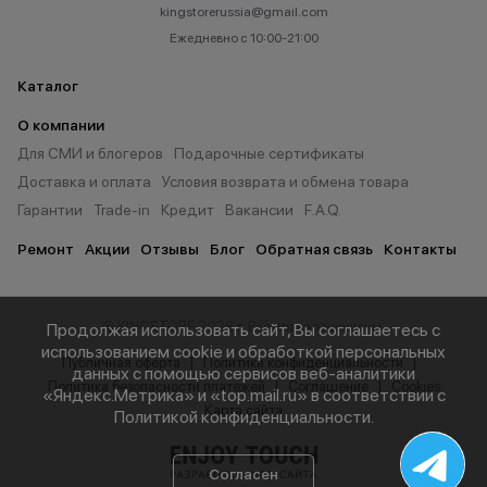
kingstorerussia@gmail.com
Ежедневно с 10:00-21:00
Каталог
О компании
Для СМИ и блогеров
Подарочные сертификаты
Доставка и оплата
Условия возврата и обмена товара
Гарантии
Trade-in
Кредит
Вакансии
F.A.Q.
Ремонт
Акции
Отзывы
Блог
Обратная связь
Контакты
© KINGSTORE 2026 г. Все права защищены.
Продолжая использовать сайт, Вы соглашаетесь с
использованием cookie и обработкой персональных
Публичная оферта
Политика конфиденциальности
данных с помощью сервисов веб-аналитики
Политика безопасности платежей
Соглашение
Cookies
«Яндекс.Метрика» и «top.mail.ru» в соответствии с
Карта сайта
Политикой конфиденциальности
.
Согласен