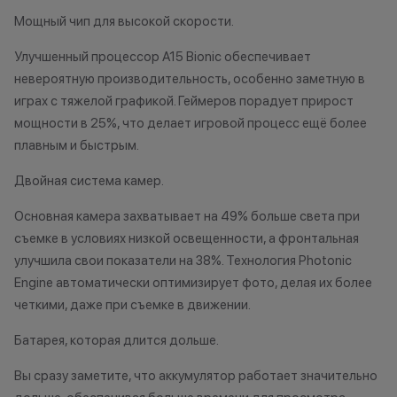
одностороннем порядке.
•Организатор (
Мощный чип для высокой скорости.
усмотрение име
изменить услови
Улучшенный процессор A15 Bionic обеспечивает
Остались вопросы?
одностороннем 
невероятную производительность, особенно заметную в
Напишите нам в
мессенджерах
играх с тяжелой графикой. Геймеров порадует прирост
мощности в 25%, что делает игровой процесс ещё более
Осталис
Напиши
плавным и быстрым.
мессе
Двойная система камер.
Основная камера захватывает на 49% больше света при
съемке в условиях низкой освещенности, а фронтальная
улучшила свои показатели на 38%. Технология Photonic
Engine автоматически оптимизирует фото, делая их более
четкими, даже при съемке в движении.
Батарея, которая длится дольше.
Вы сразу заметите, что аккумулятор работает значительно