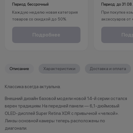
Период: бессрочный
Период: до 31.08
Каждую неделю новая категория
При покупке ко
товаров со скидкой до 50%.
аксессуаров от
*Акция действует по адресу г.Уфа,
ул.Революционная 66
в подарок:
Подробнее
Под
*Акции и бонусы не суммируются.
• установка защ
*Данная акция не является
• установка пр
публичной офертой и носит
исключительно информационный
*Акции и бонус
характер.
*Данная акция н
Описание
Характеристики
Доставка и оплата
•Организатор (продавец) имеет
публичной офер
право отказать в заключении
исключительно
Классика всегда актуальна.
договора купли-продажи по
характер.
причинам (отсутствие товара,
•Организатор (
Внешний дизайн базовой модели новой 14-й серии остался
нарушение правил акции, иные
право отказать
верен традициям. На передней панели — 6,1-дюймовый
обоснованные причины).
договора купли
OLED-дисплей Super Retina XDR с привычной «челкой».
•Организатор (продавец) на свое
причинам (отсут
Линзы основной камеры теперь расположены по
усмотрение имеет право
нарушение прав
диагонали.
изменить условия акции в
обоснованные п