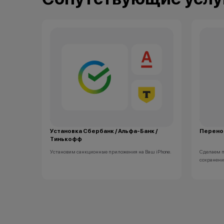
Установка Сбербанк / Альфа-Банк /
Перенос
Тинькофф
 Account и
Установим санкционные приложения на Ваш iPhone.
Сделаем п
сохранени