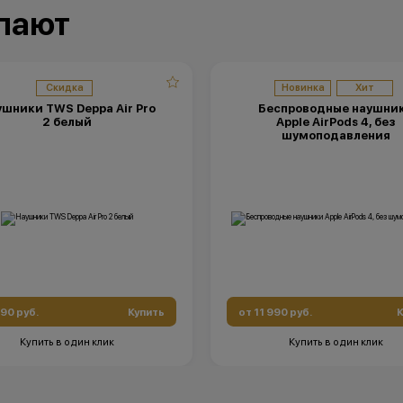
обоснованные причины).
упают
•Организатор (продавец) на свое усмотре
право изменить условия акции в односто
порядке.
Остались вопросы?
Напишите нам в мессенд
Скидка
Новинка
Хит
шники TWS Deppa Air Pro
Беспроводные наушни
2 белый
Apple AirPods 4, без
шумоподавления
490 руб.
Купить
от 11 990 руб.
К
Купить в один клик
Купить в один клик