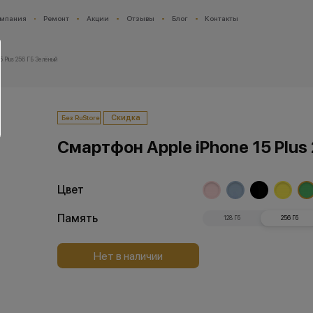
мпания
Ремонт
Акции
Отзывы
Блог
Контакты
5 Plus 256 ГБ Зелёный
Скидка
Без RuStore
Смартфон Apple iPhone 15 Plus
Цвет
Память
128 Гб
256 Гб
Нет в наличии