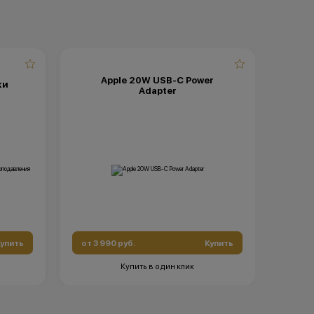
ние имеет
роннем
жерах
Apple 20W USB-C Power
ки
Adapter
упить
от 3 990 руб.
Купить
Купить в один клик