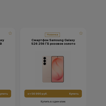
Новинка
axy
Смартфон Samsung Galaxy
См
й
S26 256 ГБ розовое золото
S
упить
от 56 990 руб.
Купить
от 56
Купить в один клик