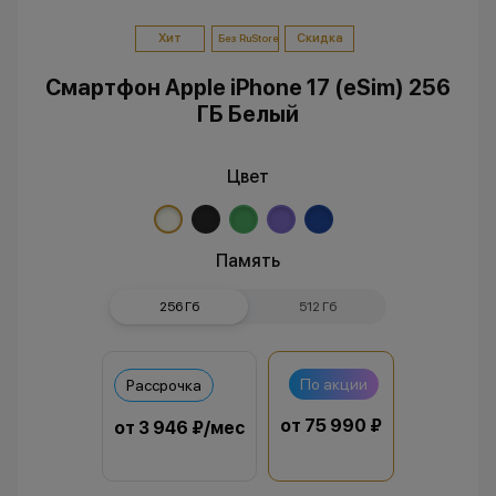
Хит
Скидка
Без RuStore
Смартфон Apple iPhone 17 (eSim) 256
ГБ Белый
Цвет
Память
256 Гб
512 Гб
По акции
Рассрочка
от 75 990 ₽
от 3 946 ₽/мес