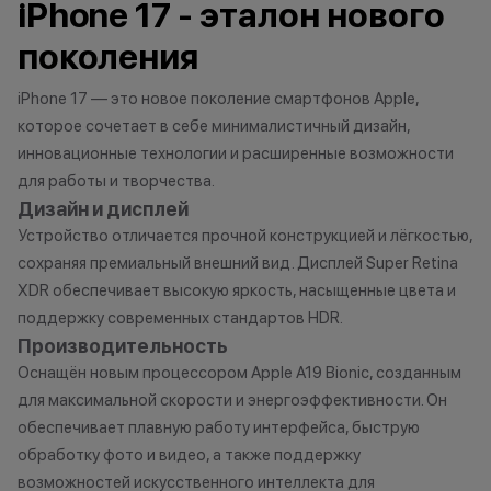
iPhone 17 - эталон нового
договора купли-продажи по
характер.
причинам (отсутствие товара,
•Организатор (
поколения
нарушение правил акции, иные
право отказать
обоснованные причины).
договора купли
iPhone 17 — это новое поколение смартфонов Apple,
•Организатор (продавец) на свое
причинам (отсут
которое сочетает в себе минималистичный дизайн,
усмотрение имеет право
нарушение прав
инновационные технологии и расширенные возможности
изменить условия акции в
обоснованные п
для работы и творчества.
одностороннем порядке.
•Организатор (
Дизайн и дисплей
усмотрение име
Устройство отличается прочной конструкцией и лёгкостью,
изменить услови
Остались вопросы?
сохраняя премиальный внешний вид. Дисплей Super Retina
одностороннем 
Напишите нам в
XDR обеспечивает высокую яркость, насыщенные цвета и
мессенджерах
поддержку современных стандартов HDR.
Осталис
Производительность
Напиши
Оснащён новым процессором Apple A19 Bionic, созданным
мессе
для максимальной скорости и энергоэффективности. Он
обеспечивает плавную работу интерфейса, быструю
обработку фото и видео, а также поддержку
возможностей искусственного интеллекта для