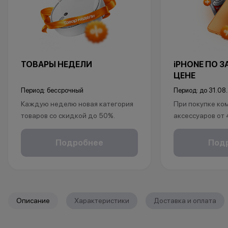
ТОВАРЫ НЕДЕЛИ
iPHONE ПО 
ЦЕНЕ
Период: бессрочный
Период: до 31.08
Каждую неделю новая категория
При покупке ко
товаров со скидкой до 50%.
аксессуаров от
*Акция действует по адресу г.Уфа,
ул.Революционная 66
в подарок:
Подробнее
Под
*Акции и бонусы не суммируются.
• установка защ
*Данная акция не является
• установка пр
публичной офертой и носит
исключительно информационный
*Акции и бонус
характер.
*Данная акция н
Описание
Характеристики
Доставка и оплата
•Организатор (продавец) имеет
публичной офер
право отказать в заключении
исключительно