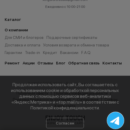
Ежедневно с 10:00-21:00
Каталог
О компании
Для СМИ и блогеров
Подарочные сертификаты
Доставка и оплата
Условия возврата и обмена товара
Гарантии
Trade-in
Кредит
Вакансии
F.A.Q.
Ремонт
Акции
Отзывы
Блог
Обратная связь
Контакты
© KINGSTORE 2026 г. Все права защищены.
Продолжая использовать сайт, Вы соглашаетесь с
использованием cookie и обработкой персональных
Публичная оферта
Политика конфиденциальности
данных с помощью сервисов веб-аналитики
Политика безопасности платежей
Соглашение
Cookies
«Яндекс.Метрика» и «top.mail.ru» в соответствии с
Карта сайта
Политикой конфиденциальности
.
Согласен