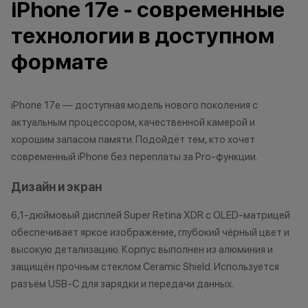
iPhone 17e - современные
договора купли-продажи по
характер.
причинам (отсутствие товара,
•Организатор (
технологии в доступном
нарушение правил акции, иные
право отказать
обоснованные причины).
договора купли
формате
•Организатор (продавец) на свое
причинам (отсут
усмотрение имеет право
нарушение прав
изменить условия акции в
обоснованные п
iPhone 17e — доступная модель нового поколения с
одностороннем порядке.
•Организатор (
актуальным процессором, качественной камерой и
усмотрение име
хорошим запасом памяти. Подойдёт тем, кто хочет
изменить услови
современный iPhone без переплаты за Pro-функции.
Остались вопросы?
одностороннем 
Напишите нам в
Дизайн и экран
мессенджерах
Осталис
6,1-дюймовый дисплей Super Retina XDR с OLED-матрицей
Напиши
обеспечивает яркое изображение, глубокий чёрный цвет и
мессе
высокую детализацию. Корпус выполнен из алюминия и
защищён прочным стеклом Ceramic Shield. Используется
разъём USB-C для зарядки и передачи данных.