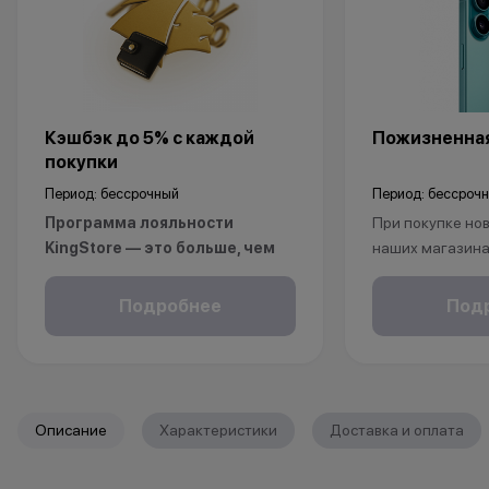
Кэшбэк до 5% с каждой
Пожизненная
покупки
Период: бессрочный
Период: бессроч
Программа лояльности
При покупке нов
KingStore — это больше, чем
наших магазина
просто бонусы.
рассрочку, опла
Покупайте технику и аксессуары,
безналичному р
Подробнее
Под
повышайте свой статус и
получаете пож
получайте больше привилегий с
на ваш смартфо
каждой новой покупкой.
С KINGSTORE вы
За покупки начисляются бонусные
уверены, что ва
Описание
Характеристики
Доставка и оплата
баллы, которыми можно оплатить
защищён на про
часть следующих заказов.
жизни.