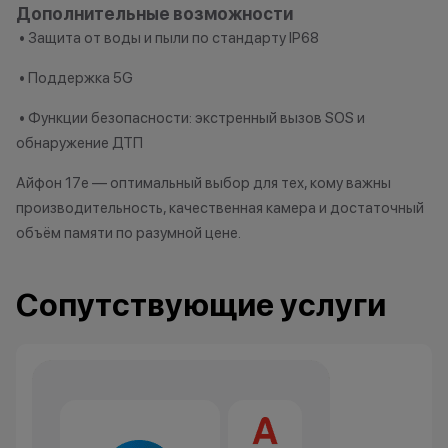
Дополнительные возможности
• Защита от воды и пыли по стандарту IP68
• Поддержка 5G
Все цены и условия не являются
публичной офертой. Актуальную
• Функции безопасности: экстренный вызов SOS и
стоимость товаров уточняйте в
обнаружение ДТП
нашем колл-центре.
*Акции и бонусы не суммируются.
Айфон 17e — оптимальный выбор для тех, кому важны
*Данная акция не является
производительность, качественная камера и достаточный
публичной офертой и носит
объём памяти по разумной цене.
исключительно информационный
характер.
•Организатор (продавец) имеет
Сопутствующие услуги
право отказать в заключении
договора купли-продажи по
причинам (отсутствие товара,
нарушение правил акции, иные
обоснованные причины).
•Организатор (продавец) на свое
усмотрение имеет право