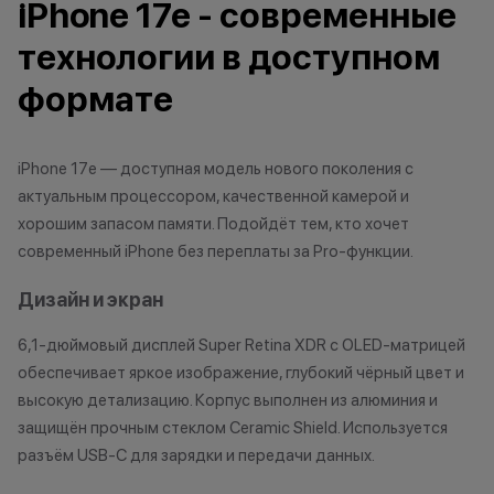
iPhone 17e - современные
Как можно использовать
технологии в доступном
баллы
*Акции и бонус
*Данная акция н
формате
Бонусными баллами можно
публичной офер
оплатить:
исключительно
характер.
iPhone 17e — доступная модель нового поколения с
до 20% от чека — на аксессуары;
•Организатор (
актуальным процессором, качественной камерой и
до 10% от чека — на
право отказать
хорошим запасом памяти. Подойдёт тем, кто хочет
оригинальную продукцию Dyson и
договора купли
современный iPhone без переплаты за Pro-функции.
Xiaomi.
причинам (отсут
до 5% от чека — на оригинальную
нарушение прав
Дизайн и экран
продукцию Apple;
обоснованные п
до 2% от чека — на новые iPhone;
•Организатор (
6,1-дюймовый дисплей Super Retina XDR с OLED-матрицей
усмотрение име
обеспечивает яркое изображение, глубокий чёрный цвет и
изменить услови
высокую детализацию. Корпус выполнен из алюминия и
Статусы программы
одностороннем 
защищён прочным стеклом Ceramic Shield. Используется
лояльности
разъём USB-C для зарядки и передачи данных.
Осталис
Новый в прайде