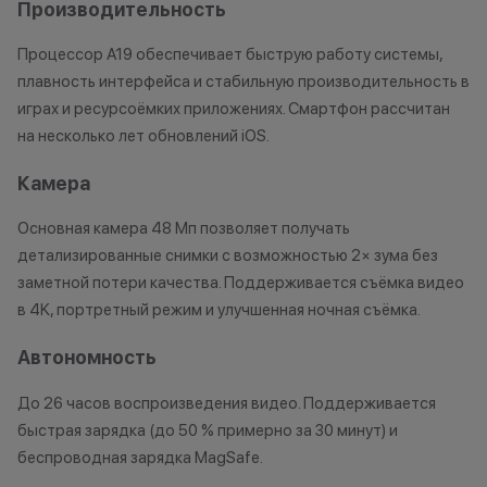
Производительность
Напиши
Кэшбэк: 1%
мессе
Процессор A19 обеспечивает быструю работу системы,
Технолев
плавность интерфейса и стабильную производительность в
Кэшбэк: 2%
играх и ресурсоёмких приложениях. Смартфон рассчитан
на несколько лет обновлений iOS.
Заряженный хищник
Кэшбэк: 3%
Камера
Царь техно-саванны
Основная камера 48 Мп позволяет получать
Кэшбэк: 4%
детализированные снимки с возможностью 2× зума без
заметной потери качества. Поддерживается съёмка видео
Вожак стаи
в 4K, портретный режим и улучшенная ночная съёмка.
Кэшбэк: 5%
Автономность
Важно знать
До 26 часов воспроизведения видео. Поддерживается
1 бонусный балл = 1 рубль.
быстрая зарядка (до 50 % примерно за 30 минут) и
Баллы начисляются автоматически
беспроводная зарядка MagSafe.
сразу после покупки.