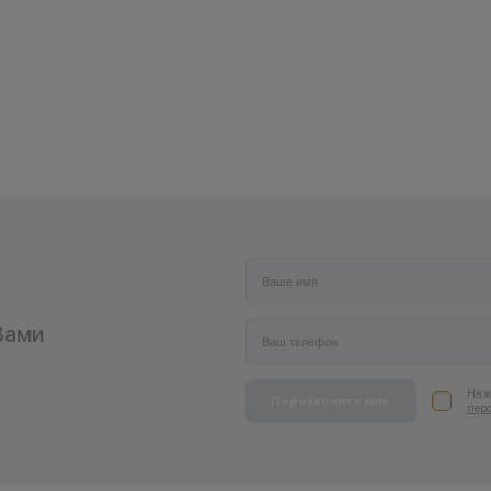
заключении договора купли-продажи по 
(отсутствие товара, нарушение правил ак
обоснованные причины).
•Организатор (продавец) на свое усмотре
право изменить условия акции в односто
порядке.
Остались вопросы?
Напишите нам в мессенд
Вами
Нажи
Перезвоните мне
пер