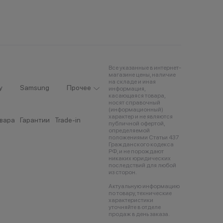
Все указанные в интернет-
магазине цены, наличие
на складе и иная
y
Samsung
Прочее
информация,
касающаяся товара,
носят справочный
(информационный)
характер и не являются
овара
Гарантии
Trade-in
публичной офертой,
определяемой
положениями Статьи 437
Гражданского кодекса
РФ, и не порождают
никаких юридических
последствий для любой
из сторон.
Актуальную информацию
по товару, технические
характеристики
уточняйте в отделе
продаж в день заказа.