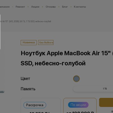
мпания
Ремонт
Акции
Отзывы
Блог
Контакты
 Air 15" (M5, 2026) 24 ГБ, 1 ТБ SSD, небесно-голубой
Новинка
Без RuStore
Ноутбук Apple MacBook Air 15" (
SSD, небесно-голубой
Цвет
Память
1 Тб
По акции
Рассрочка
К