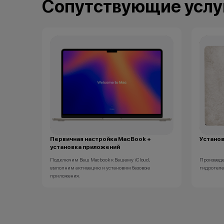
Сопутствующие услу
Первичная настройка MacBook +
Установ
установка приложений
Подключим Ваш Macbook к Вашему iCloud,
Произведе
выполним активацию и установим базовые
гидрогеле
приложения.