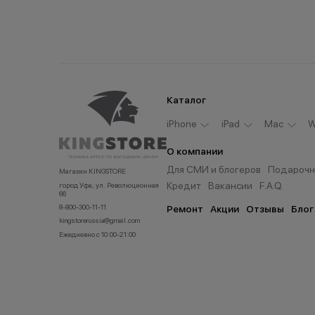
Каталог
iPhone
iPad
Мас
W
О компании
Для СМИ и блогеров
Подарочн
Магазин KINGSTORE
Кредит
Вакансии
F.A.Q.
город Уфа, ул. Революционная
66
8-800-300-11-11
Ремонт
Акции
Отзывы
Блог
kingstorerussia@gmail.com
Ежедневно с 10:00-21:00