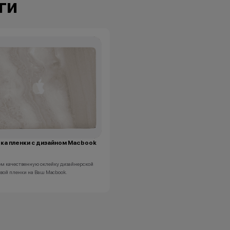
ги
Технолев
Кэшбэк: 2%
Заряженный хищник
Кэшбэк: 3%
Царь техно-саванны
Кэшбэк: 4%
Вожак стаи
Кэшбэк: 5%
Важно знать
1 бонусный балл = 1 рубль.
Баллы начисляются автоматически сразу 
покупки.
ка пленки с дизайном Macbook
м качественную оклейку дизайнерской
вой пленки на Ваш Macbook.
Все цены и условия не являются публично
Актуальную стоимость товаров уточняйте
колл-центре.
*Акции и бонусы не суммируются.
*Данная акция не является публичной офе
носит исключительно информационный ха
•Организатор (продавец) имеет право отка