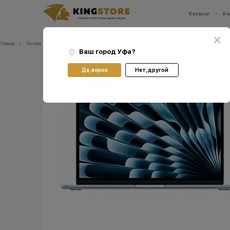
Каталог
Ко
Ваш город:
Уфа
Главная
Каталог
Ноутбуки Apple Мас
Ноутбуки Apple MacBook Air 15 M5
Ноутбук Apple MacBook
Ваш город
Уфа
?
Да, верно
Нет, другой