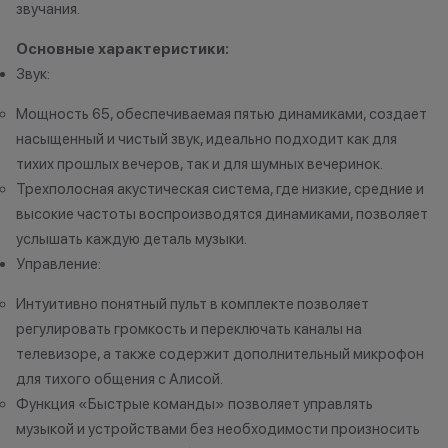
•Организатор (продавец) на свое
причинам (отсут
звучания.
усмотрение имеет право
нарушение прав
Основные характеристики:
изменить условия акции в
обоснованные п
одностороннем порядке.
•Организатор (
Звук:
усмотрение име
Мощность 65, обеспечиваемая пятью динамиками, создает
изменить услови
насыщенный и чистый звук, идеально подходит как для
Остались вопросы?
одностороннем 
Напишите нам в
тихих прошлых вечеров, так и для шумных вечеринок.
мессенджерах
Трехполосная акустическая система, где низкие, средние и
Осталис
высокие частоты воспроизводятся динамиками, позволяет
Напиши
услышать каждую деталь музыки.
мессе
Управление:
Интуитивно понятный пульт в комплекте позволяет
регулировать громкость и переключать каналы на
телевизоре, а также содержит дополнительный микрофон
для тихого общения с Алисой.
Функция «Быстрые команды» позволяет управлять
музыкой и устройствами без необходимости произносить