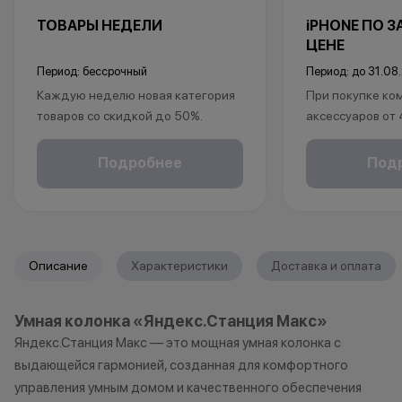
ТОВАРЫ НЕДЕЛИ
iPHONE ПО 
ЦЕНЕ
Период: бессрочный
Период: до 31.08
Каждую неделю новая категория
При покупке ко
товаров со скидкой до 50%.
аксессуаров от
*Акция действует по адресу г.Уфа,
ул.Революционная 66
в подарок:
Подробнее
Под
*Акции и бонусы не суммируются.
• установка защ
*Данная акция не является
• установка пр
публичной офертой и носит
исключительно информационный
*Акции и бонус
характер.
*Данная акция н
Описание
Характеристики
Доставка и оплата
•Организатор (продавец) имеет
публичной офер
право отказать в заключении
исключительно
Умная колонка «Яндекс.Станция Макс»
договора купли-продажи по
характер.
Яндекс.Станция Макс — это мощная умная колонка с
причинам (отсутствие товара,
•Организатор (
нарушение правил акции, иные
право отказать
выдающейся гармонией, созданная для комфортного
обоснованные причины).
договора купли
управления умным домом и качественного обеспечения