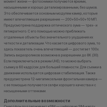
момент жизни — фотоснимки получаются яркими,
насыщенными и хорошо детализированными, без шумов.
Это обеспечивается основным модулем камер, которые
имеют впечатляющее разрешение — 200+50+50+10 МП.
Предусмотрена поддержка оптического зума — трех- и
пятикратного. С его помощью можно приближать
отдаленные объекты без значительного ухудшения их
четкости и детализации. Что касается цифрового зума, то
здесь показатель очень впечатляющий — достигает 100х.
Запись видеороликов возможна в разрешении до 8К (30).
Если переключиться в режим UHD, то можно выбрать
съемку в 60 кадр/сек для большей плавности. Для съемки в
движении используется цифровая стабилизация. Также
предусмотрена 12-мегапиксельная фронтальная камера —
с ее помощью получаются селфи хорошего качества и с
насыщенными оттенками.
Дополнительные возможности
Смартфон поддерживает eSIM — цифровую SIM-карту,