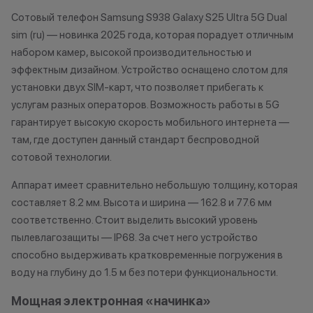
право отказать в заключении
исключительно
Сотовый телефон Samsung S938 Galaxy S25 Ultra 5G Dual
договора купли-продажи по
характер.
sim (ru) — новинка 2025 года, которая порадует отличным
причинам (отсутствие товара,
•Организатор (
нарушение правил акции, иные
право отказать
набором камер, высокой производительностью и
обоснованные причины).
договора купли
эффектным дизайном. Устройство оснащено слотом для
•Организатор (продавец) на свое
причинам (отсут
установки двух SIM-карт, что позволяет прибегать к
усмотрение имеет право
нарушение прав
услугам разных операторов. Возможность работы в 5G
изменить условия акции в
обоснованные п
гарантирует высокую скорость мобильного интернета —
одностороннем порядке.
•Организатор (
там, где доступен данный стандарт беспроводной
усмотрение име
сотовой технологии.
изменить услови
Остались вопросы?
одностороннем 
Аппарат имеет сравнительно небольшую толщину, которая
Напишите нам в
составляет 8.2 мм. Высота и ширина — 162.8 и 77.6 мм
мессенджерах
соответственно. Стоит выделить высокий уровень
Осталис
пылевлагозащиты — IP68. За счет него устройство
Напиши
мессе
способно выдерживать кратковременные погружения в
воду на глубину до 1.5 м без потери функциональности.
Мощная электронная «начинка»