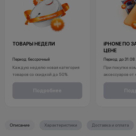
ТОВАРЫ НЕДЕЛИ
iPHONE ПО 
ЦЕНЕ
Период: бессрочный
Период: до 31.08
Каждую неделю новая категория
При покупке ко
товаров со скидкой до 50%.
аксессуаров от
*Акция действует по адресу г.Уфа,
ул.Революционная 66
в подарок:
Подробнее
Под
*Акции и бонусы не суммируются.
• установка защ
*Данная акция не является
• установка пр
публичной офертой и носит
исключительно информационный
*Акции и бонус
характер.
*Данная акция н
Описание
Характеристики
Доставка и оплата
•Организатор (продавец) имеет
публичной офер