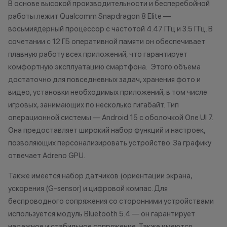
В основе высокой производительности и бесперебойной
работы лежит Qualcomm Snapdragon 8 Elite —
восьмиядерный процессор с частотой 4.47 ГГц и 3.5 ГГц. В
сочетании с 12 ГБ оперативной памяти он обеспечивает
плавную работу всех приложений, что гарантирует
комфортную эксплуатацию смартфона. Этого объема
достаточно для повседневных задач, хранения фото и
видео, установки необходимых приложений, в том числе
игровых, занимающих по несколько гигабайт. Тип
операционной системы — Android 15 с оболочкой One UI 7.
Она предоставляет широкий набор функций и настроек,
позволяющих персонализировать устройство. За графику
отвечает Adreno GPU.
Также имеется набор датчиков (ориентации экрана,
ускорения (G-sensor) и цифровой компас. Для
беспроводного сопряжения со сторонними устройствами
используется модуль Bluetooth 5.4 — он гарантирует
надежное и стабильное сопряжение. Также имеются