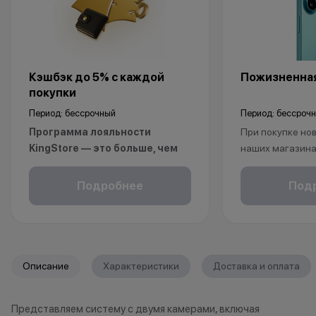
Кэшбэк до 5% с каждой
Пожизненная
покупки
Период: бессрочный
Период: бессроч
Программа лояльности
При покупке нов
KingStore — это больше, чем
наших магазина
просто бонусы.
рассрочку, опла
Покупайте технику и аксессуары,
безналичному р
Подробнее
Под
повышайте свой статус и
получаете пож
получайте больше привилегий с
на ваш смартфо
каждой новой покупкой.
С KINGSTORE вы
За покупки начисляются бонусные
уверены, что ва
Описание
Характеристики
Доставка и оплата
баллы, которыми можно оплатить
защищён на про
часть следующих заказов.
жизни.
Представляем систему с двумя камерами, включая