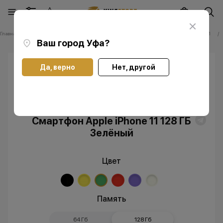
Главная
Каталог
Смартфоны Apple iPhone
Смартфоны Apple iPhone 11
Ваш город
Уфа
?
Да, верно
Нет, другой
Скидка
Без RuStore
Смартфон Apple iPhone 11 128 ГБ
Зелёный
Цвет
Память
64 Гб
128 Гб