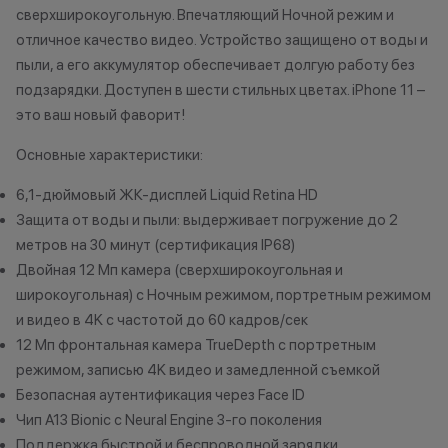
Как можно использовать
сверхширокоугольную. Впечатляющий Ночной режим и
баллы
*Акции и бонус
отличное качество видео. Устройство защищено от воды и
*Данная акция н
пыли, а его аккумулятор обеспечивает долгую работу без
Бонусными баллами можно
публичной офер
подзарядки. Доступен в шести стильных цветах. iPhone 11 –
оплатить:
исключительно
это ваш новый фаворит!
характер.
до 20% от чека — на аксессуары;
•Организатор (
Основные характеристики:
до 10% от чека — на
право отказать
6,1-дюймовый ЖК-дисплей Liquid Retina HD
оригинальную продукцию Dyson и
договора купли
Защита от воды и пыли: выдерживает погружение до 2
Xiaomi.
причинам (отсут
метров на 30 минут (сертификация IP68)
до 5% от чека — на оригинальную
нарушение прав
продукцию Apple;
обоснованные п
Двойная 12 Мп камера (сверхширокоугольная и
до 2% от чека — на новые iPhone;
•Организатор (
широкоугольная) с Ночным режимом, портретным режимом
усмотрение име
и видео в 4K с частотой до 60 кадров/сек
изменить услови
12 Мп фронтальная камера TrueDepth с портретным
Статусы программы
одностороннем 
режимом, записью 4K видео и замедленной съемкой
лояльности
Безопасная аутентификация через Face ID
Чип A13 Bionic с Neural Engine 3-го поколения
Осталис
Новый в прайде
Поддержка быстрой и беспроводной зарядки
Напиши