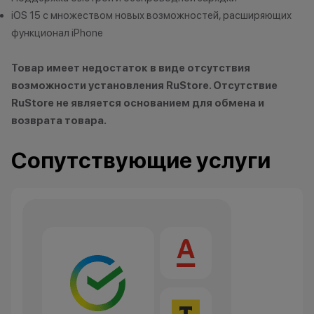
Кэшбэк: 1%
мессе
iOS 15 с множеством новых возможностей, расширяющих
функционал iPhone
Технолев
Кэшбэк: 2%
Товар имеет недостаток в виде отсутствия
Заряженный хищник
возможности установления RuStore. Отсутствие
Кэшбэк: 3%
RuStore не является основанием для обмена и
возврата товара.
Царь техно-саванны
Кэшбэк: 4%
Сопутствующие услуги
Вожак стаи
Кэшбэк: 5%
Важно знать
1 бонусный балл = 1 рубль.
Баллы начисляются автоматически
сразу после покупки.