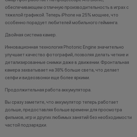
до 20% от чека — на аксессуары;
•Организатор (
обеспечивающем отличную производительность в играх с
до 10% от чека — на
право отказать
тяжелой графикой. Теперь iPhone на 25% мощнее, что
оригинальную продукцию Dyson и
договора купли
особенно порадует любителей мобильного гейминга.
Xiaomi.
причинам (отсут
до 5% от чека — на оригинальную
нарушение прав
Двойная система камер.
продукцию Apple;
обоснованные п
до 2% от чека — на новые iPhone;
•Организатор (
Инновационная технология Photonic Engine значительно
усмотрение име
улучшает качество фотографий, позволяя делать четкие и
изменить услови
детализированные снимки даже в движении. Фронтальная
Статусы программы
одностороннем 
камера захватывает на 38% больше света, что делает
лояльности
селфи и видеозвонки еще более яркими.
Осталис
Новый в прайде
Продолжительная работа аккумулятора.
Напиши
Кэшбэк: 1%
мессе
Вы сразу заметите, что аккумулятор теперь работает
Технолев
дольше, предоставляя больше времени для просмотра
Кэшбэк: 2%
фильмов, игр и других любимых занятий без необходимости
частой подзарядки.
Заряженный хищник
Кэшбэк: 3%