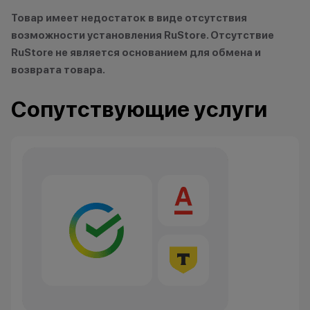
Товар имеет недостаток в виде отсутствия
Царь техно-саванны
возможности установления RuStore. Отсутствие
Кэшбэк: 4%
RuStore не является основанием для обмена и
возврата товара.
Вожак стаи
Кэшбэк: 5%
Сопутствующие услуги
Важно знать
1 бонусный балл = 1 рубль.
Баллы начисляются автоматически
сразу после покупки.
Все цены и условия не являются
публичной офертой. Актуальную
стоимость товаров уточняйте в
нашем колл-центре.