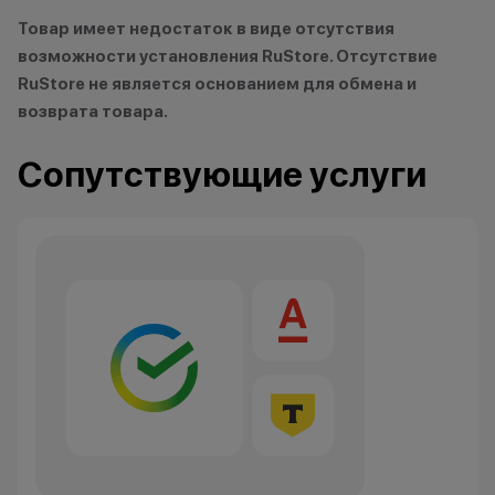
Товар имеет недостаток в виде отсутствия
Царь техно-саванны
возможности установления RuStore. Отсутствие
Кэшбэк: 4%
RuStore не является основанием для обмена и
возврата товара.
Вожак стаи
Кэшбэк: 5%
Сопутствующие услуги
Важно знать
1 бонусный балл = 1 рубль.
Баллы начисляются автоматически
сразу после покупки.
Все цены и условия не являются
публичной офертой. Актуальную
стоимость товаров уточняйте в
нашем колл-центре.