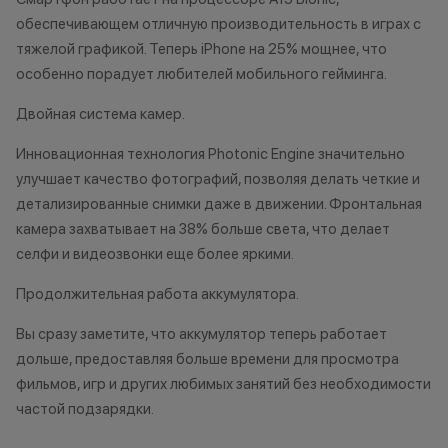
до 20% от чека — на аксессуары;
•Организатор (
обеспечивающем отличную производительность в играх с
до 10% от чека — на
право отказать
тяжелой графикой. Теперь iPhone на 25% мощнее, что
оригинальную продукцию Dyson и
договора купли
особенно порадует любителей мобильного гейминга.
Xiaomi.
причинам (отсут
до 5% от чека — на оригинальную
нарушение прав
Двойная система камер.
продукцию Apple;
обоснованные п
до 2% от чека — на новые iPhone;
•Организатор (
Инновационная технология Photonic Engine значительно
усмотрение име
улучшает качество фотографий, позволяя делать четкие и
изменить услови
детализированные снимки даже в движении. Фронтальная
Статусы программы
одностороннем 
камера захватывает на 38% больше света, что делает
лояльности
селфи и видеозвонки еще более яркими.
Осталис
Новый в прайде
Продолжительная работа аккумулятора.
Напиши
Кэшбэк: 1%
мессе
Вы сразу заметите, что аккумулятор теперь работает
Технолев
дольше, предоставляя больше времени для просмотра
Кэшбэк: 2%
фильмов, игр и других любимых занятий без необходимости
частой подзарядки.
Заряженный хищник
Кэшбэк: 3%