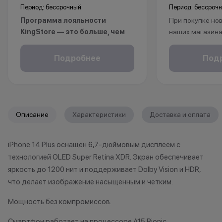
Период: бессрочный
Период: бессроч
Программа лояльности
При покупке нов
KingStore — это больше, чем
наших магазина
просто бонусы.
рассрочку, опла
Покупайте технику и аксессуары,
безналичному р
Подробнее
Под
повышайте свой статус и
получаете пож
получайте больше привилегий с
на ваш смартфо
каждой новой покупкой.
С KINGSTORE вы
За покупки начисляются бонусные
уверены, что ва
Описание
Характеристики
Доставка и оплата
баллы, которыми можно оплатить
защищён на про
часть следующих заказов.
жизни.
iPhone 14 Plus оснащен 6,7-дюймовым дисплеем с
Как можно использовать
технологией OLED Super Retina XDR. Экран обеспечивает
баллы
*Акции и бонус
яркость до 1200 нит и поддерживает Dolby Vision и HDR,
*Данная акция н
что делает изображение насыщенным и четким.
Бонусными баллами можно
публичной офер
Мощность без компромиссов.
оплатить:
исключительно
характер.
Смартфон работает на процессоре A15 Bionic,