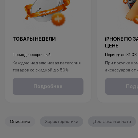
ТОВАРЫ НЕДЕЛИ
iPHONE ПО 
ЦЕНЕ
Период: бессрочный
Период: до 31.08
Каждую неделю новая категория
При покупке ко
товаров со скидкой до 50%.
аксессуаров от
*Акция действует по адресу г.Уфа,
ул.Революционная 66
в подарок:
Подробнее
Под
*Акции и бонусы не суммируются.
• установка защ
*Данная акция не является
• установка пр
публичной офертой и носит
исключительно информационный
*Акции и бонус
характер.
*Данная акция н
Описание
Характеристики
Доставка и оплата
•Организатор (продавец) имеет
публичной офер
право отказать в заключении
исключительно