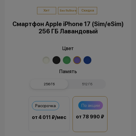
Хит
Скидка
Без RuStore
Смартфон Apple iPhone 17 (Sim/eSim)
256 ГБ Лавандовый
Цвет
Память
256 Гб
512 Гб
По акции
Рассрочка
от 78 990 ₽
от 4 011 ₽/мес