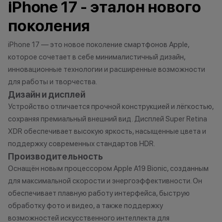
iPhone 17 - эталон нового
договора купли-продажи по
характер.
причинам (отсутствие товара,
•Организатор (
поколения
нарушение правил акции, иные
право отказать
обоснованные причины).
договора купли
iPhone 17 — это новое поколение смартфонов Apple,
•Организатор (продавец) на свое
причинам (отсут
которое сочетает в себе минималистичный дизайн,
усмотрение имеет право
нарушение прав
инновационные технологии и расширенные возможности
изменить условия акции в
обоснованные п
для работы и творчества.
одностороннем порядке.
•Организатор (
Дизайн и дисплей
усмотрение име
Устройство отличается прочной конструкцией и лёгкостью,
изменить услови
Остались вопросы?
сохраняя премиальный внешний вид. Дисплей Super Retina
одностороннем 
Напишите нам в
XDR обеспечивает высокую яркость, насыщенные цвета и
мессенджерах
поддержку современных стандартов HDR.
Осталис
Производительность
Напиши
Оснащён новым процессором Apple A19 Bionic, созданным
мессе
для максимальной скорости и энергоэффективности. Он
обеспечивает плавную работу интерфейса, быструю
обработку фото и видео, а также поддержку
возможностей искусственного интеллекта для