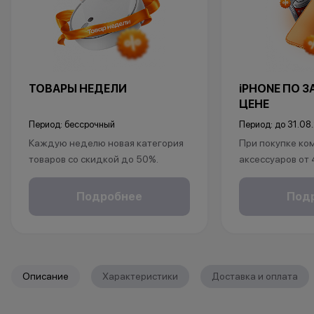
ТОВАРЫ НЕДЕЛИ
iPHONE ПО 
ЦЕНЕ
Период: бессрочный
Период: до 31.08
Каждую неделю новая категория
При покупке ко
товаров со скидкой до 50%.
аксессуаров от
*Акция действует по адресу г.Уфа,
ул.Революционная 66
в подарок:
Подробнее
Под
*Акции и бонусы не суммируются.
• установка защ
*Данная акция не является
• установка пр
публичной офертой и носит
исключительно информационный
*Акции и бонус
характер.
*Данная акция н
Описание
Характеристики
Доставка и оплата
•Организатор (продавец) имеет
публичной офер
право отказать в заключении
исключительно