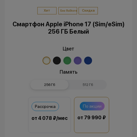
Хит
Скидка
Без RuStore
Смартфон Apple iPhone 17 (Sim/eSim)
256 ГБ Белый
Цвет
Память
256 Гб
512 Гб
По акции
Рассрочка
от 79 990 ₽
от 4 078 ₽/мес