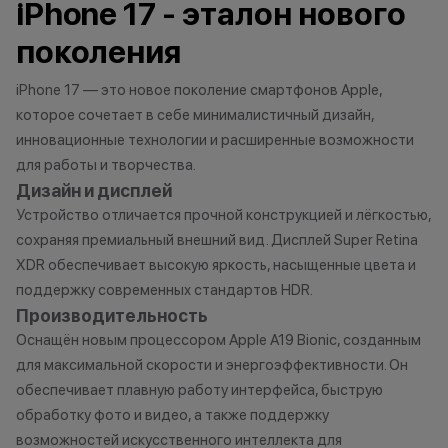
iPhone 17 - эталон нового
договора купли-продажи по
характер.
причинам (отсутствие товара,
•Организатор (
поколения
нарушение правил акции, иные
право отказать
обоснованные причины).
договора купли
iPhone 17 — это новое поколение смартфонов Apple,
•Организатор (продавец) на свое
причинам (отсут
которое сочетает в себе минималистичный дизайн,
усмотрение имеет право
нарушение прав
инновационные технологии и расширенные возможности
изменить условия акции в
обоснованные п
для работы и творчества.
одностороннем порядке.
•Организатор (
Дизайн и дисплей
усмотрение име
Устройство отличается прочной конструкцией и лёгкостью,
изменить услови
Остались вопросы?
сохраняя премиальный внешний вид. Дисплей Super Retina
одностороннем 
Напишите нам в
XDR обеспечивает высокую яркость, насыщенные цвета и
мессенджерах
поддержку современных стандартов HDR.
Осталис
Производительность
Напиши
Оснащён новым процессором Apple A19 Bionic, созданным
мессе
для максимальной скорости и энергоэффективности. Он
обеспечивает плавную работу интерфейса, быструю
обработку фото и видео, а также поддержку
возможностей искусственного интеллекта для