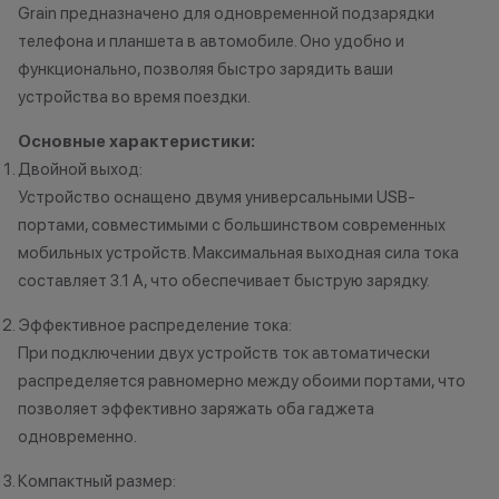
•Организатор (продавец) на свое
причинам (отсут
Grain предназначено для одновременной подзарядки
усмотрение имеет право
нарушение прав
телефона и планшета в автомобиле. Оно удобно и
изменить условия акции в
обоснованные п
функционально, позволяя быстро зарядить ваши
одностороннем порядке.
•Организатор (
устройства во время поездки.
усмотрение име
изменить услови
Основные характеристики:
Остались вопросы?
одностороннем 
Двойной выход:
Напишите нам в
Устройство оснащено двумя универсальными USB-
мессенджерах
портами, совместимыми с большинством современных
Осталис
мобильных устройств. Максимальная выходная сила тока
Напиши
мессе
составляет 3.1 А, что обеспечивает быструю зарядку.
Эффективное распределение тока:
При подключении двух устройств ток автоматически
распределяется равномерно между обоими портами, что
позволяет эффективно заряжать оба гаджета
одновременно.
Компактный размер: