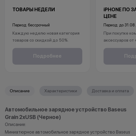
ТОВАРЫ НЕДЕЛИ
iPHONE ПО 
ЦЕНЕ
Период: бессрочный
Период: до 31.08
Каждую неделю новая категория
При покупке ко
товаров со скидкой до 50%.
аксессуаров от
*Акция действует по адресу г.Уфа,
ул.Революционная 66
в подарок:
Подробнее
Под
*Акции и бонусы не суммируются.
• установка защ
*Данная акция не является
• установка пр
публичной офертой и носит
исключительно информационный
*Акции и бонус
характер.
*Данная акция н
Описание
Характеристики
Доставка и оплата
•Организатор (продавец) имеет
публичной офер
право отказать в заключении
исключительно
Автомобильное зарядное устройство Baseus
договора купли-продажи по
характер.
Grain 2xUSB (Черное)
причинам (отсутствие товара,
•Организатор (
нарушение правил акции, иные
право отказать
Описание:
обоснованные причины).
договора купли
Миниатюрное автомобильное зарядное устройство Baseus