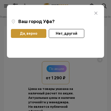
Главная
Каталог
Прочее
Для авто
Автомобильная зарядка Baseus Gr
Ваш город
Уфа
?
Да, верно
Нет, другой
Автомобильная зарядка Baseus Grain
По акции
от 1 290 ₽
Цена на товары указана за
наличный расчет по акции.
Актуальные цены и наличие
уточняйте у менеджера.
Не является публичной