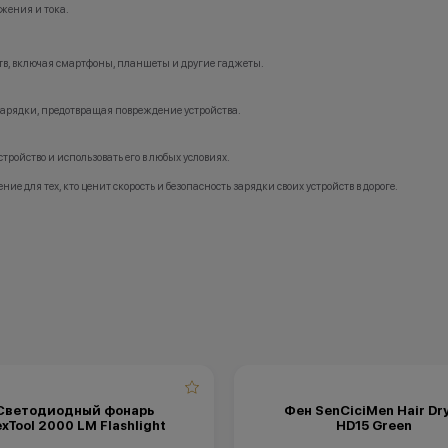
жения и тока.
тв, включая смартфоны, планшеты и другие гаджеты.
арядки, предотвращая повреждение устройства.
тройство и использовать его в любых условиях.
е для тех, кто ценит скорость и безопасность зарядки своих устройств в дороге.
Светодиодный фонарь
Фен SenCiciMen Hair Dr
xTool 2000 LM Flashlight
HD15 Green