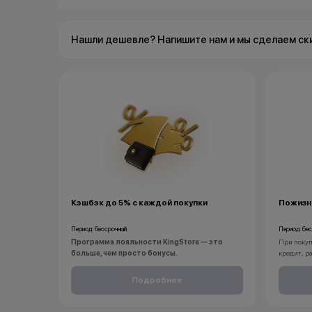
Нашли дешевле? Напишите нам и мы сделаем ск
Кэшбэк до 5% с каждой покупки
Пожизн
Период: бессрочный
Период: бе
Программа лояльности KingStore — это
При покуп
больше, чем просто бонусы.
кредит, р
Покупайте технику и аксессуары, повышайте свой
вы получа
статус и получайте больше привилегий с каждой
смартфон
Подробнее
новой покупкой.
С KINGSTO
За покупки начисляются бонусные баллы, которыми
iPhone бу