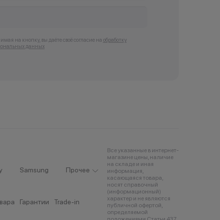
мая на кнопку, вы даёте своё согласие на
обработку
сональных данных
Все указанные в интернет-
магазине цены, наличие
на складе и иная
y
Samsung
Прочее
информация,
касающаяся товара,
носят справочный
(информационный)
характер и не являются
овара
Гарантии
Trade-in
публичной офертой,
определяемой
положениями Статьи 437