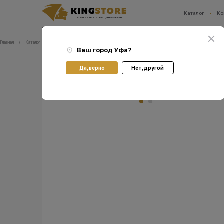
Каталог
Ко
Ваш город:
Уфа
Главная
Каталог
Прочее
Для авто
Автомобильное зарядное устройство Uzay
Ваш город
Уфа
?
Да, верно
Нет, другой