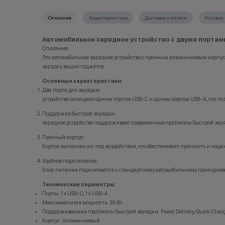
можно оплатить часть следующих заказов.
Описание
Характеристики
Доставка и оплата
Условия 
Как можно использовать баллы
*Акции и 
*Данная а
Бонусными баллами можно оплатить:
носит ис
Автомобильное зарядное устройство с двумя портам
•Организа
Описание:
до 20% от чека — на аксессуары;
заключени
Это автомобильное зарядное устройство с прочным алюминиевым корпусо
до 10% от чека — на оригинальную продукцию Dyson
(отсутств
зарядку ваших гаджетов.
и Xiaomi.
обоснован
до 5% от чека — на оригинальную продукцию Apple;
•Организа
Основные характеристики:
до 2% от чека — на новые iPhone;
право изм
Два порта для зарядки:
порядке.
устройство оснащено одним портом USB-C и одним портом USB-A, что поз
Остали
Напиш
Статусы программы лояльности
Поддержка быстрой зарядки:
зарядное устройство поддерживает современные протоколы быстрой зарядк
Новый в прайде
Кэшбэк: 1%
Прочный корпус:
Корпус выполнен из-под воздействия, что обеспечивает прочность и над
Технолев
Кэшбэк: 2%
Удобное подключение:
Блок питания подключается к стандартному автомобильному прикуриват
Заряженный хищник
Кэшбэк: 3%
Технические параметры:
Порты: 1 x USB-C, 1 x USB-A
Царь техно-саванны
Максимальная мощность: 38 Вт
Кэшбэк: 4%
Поддерживаемые протоколы быстрой зарядки: Power Delivery, Quick Charg
Корпус: Алюминиевый
Вожак стаи