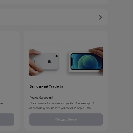
Выгодный Trade in
Период: бессрочный
вая
Программа Trade-in — это удобный и выгодный
способ покупки нового устройства Apple. Это
8 лет на
позволит не только избавиться от старого гаджета
аспорт.
Apple, но и принесёт вам приятные бонусы.
Подробнее
1. Принесите свои устройства в любой магазин
KingStore. Мы принимаем различные модели iPhone
(от iPhone 11 и новее), iPad, Apple Watch, MacBook.