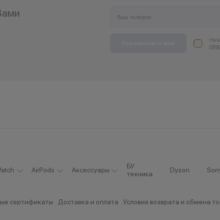
Вами
Нажи
Перезвоните мне
пер
БУ
atch
AirPods
Аксессуары
Dyson
Son
техника
ые сертификаты
Доставка и оплата
Условия возврата и обмена т