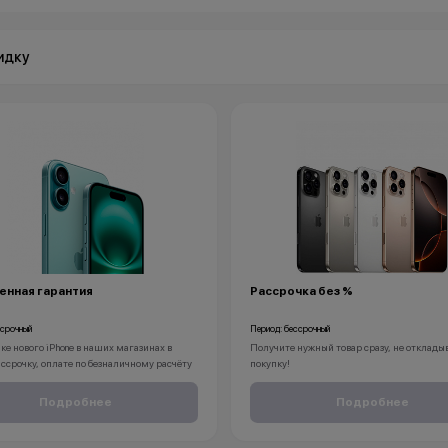
идку
енная гарантия
Рассрочка без %
ссрочный
Период: бессрочный
ке нового iPhone в наших магазинах в
Получите нужный товар сразу, не отклады
ассрочку, оплате по безналичному расчёту
покупку!
ете пожизненную гарантию на ваш
Рассрочка без % доступна для клиентов от 1
.
срок до 24 месяцев. Понадобится только п
Подробнее
Подробнее
RE вы можете быть уверены, что ваш
дет защищён на протяжение всей его жизни.
*Акции и бонусы не суммируются.