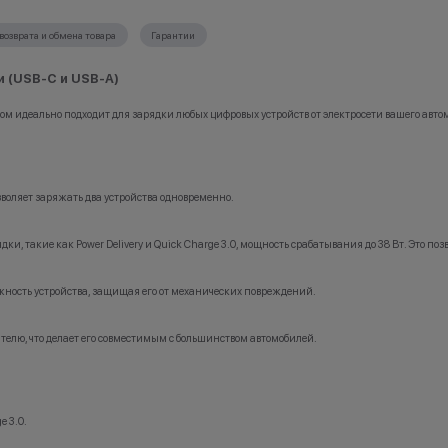
*Данная акция не является публичной офе
носит исключительно информационный ха
возврата и обмена товара
Гарантии
бонусы не суммируются.
•Организатор (продавец) имеет право отка
кция не является публичной офертой и
заключении договора купли-продажи по 
ключительно информационный характер.
(отсутствие товара, нарушение правил ак
и (USB-C и USB-A)
тор (продавец) имеет право отказать в
обоснованные причины).
и договора купли-продажи по причинам
•Организатор (продавец) на свое усмотре
м идеально подходит для зарядки любых цифровых устройств от электросети вашего авто
ие товара, нарушение правил акции, иные
право изменить условия акции в односто
ные причины).
порядке.
Остались вопросы?
тор (продавец) на свое усмотрение имеет
Напишите нам в мессенд
енить условия акции в одностороннем
воляет заряжать два устройства одновременно.
сь вопросы?
ите нам в мессенджерах
и, такие как Power Delivery и Quick Charge 3.0, мощность срабатывания до 38 Вт. Это по
ежность устройства, защищая его от механических повреждений.
елю, что делает его совместимым с большинством автомобилей.
e 3.0.