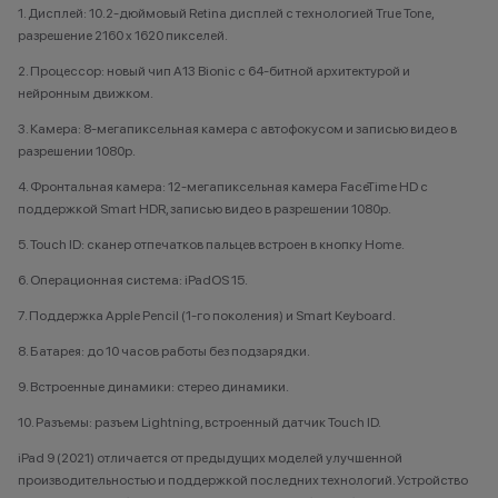
1. Дисплей: 10.2-дюймовый Retina дисплей с технологией True Tone,
разрешение 2160 x 1620 пикселей.
2. Процессор: новый чип A13 Bionic с 64-битной архитектурой и
нейронным движком.
3. Камера: 8-мегапиксельная камера с автофокусом и записью видео в
разрешении 1080p.
4. Фронтальная камера: 12-мегапиксельная камера FaceTime HD с
поддержкой Smart HDR, записью видео в разрешении 1080p.
5. Touch ID: сканер отпечатков пальцев встроен в кнопку Home.
6. Операционная система: iPadOS 15.
7. Поддержка Apple Pencil (1-го поколения) и Smart Keyboard.
8. Батарея: до 10 часов работы без подзарядки.
9. Встроенные динамики: стерео динамики.
10. Разъемы: разъем Lightning, встроенный датчик Touch ID.
iPad 9 (2021) отличается от предыдущих моделей улучшенной
производительностью и поддержкой последних технологий. Устройство