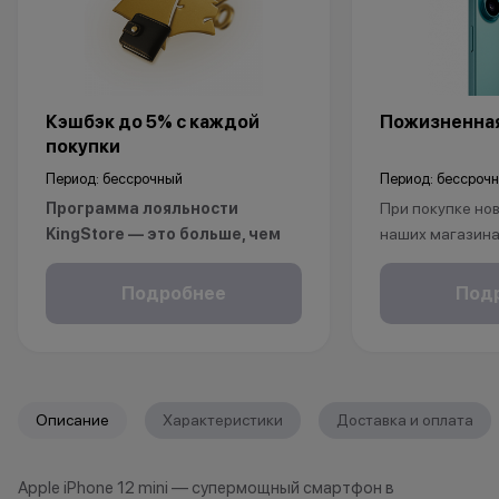
Кэшбэк до 5% с каждой
Пожизненная
покупки
Период: бессрочный
Период: бессроч
Программа лояльности
При покупке нов
KingStore — это больше, чем
наших магазина
просто бонусы.
рассрочку, опла
Покупайте технику и аксессуары,
безналичному р
Подробнее
Под
повышайте свой статус и
получаете пож
получайте больше привилегий с
на ваш смартфо
каждой новой покупкой.
С KINGSTORE вы
За покупки начисляются бонусные
уверены, что ва
Описание
Характеристики
Доставка и оплата
баллы, которыми можно оплатить
защищён на про
часть следующих заказов.
жизни.
Apple iPhone 12 mini — супермощный смартфон в