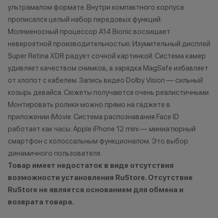
Как можно использовать
ультрамалом формате. Внутри компактного корпуса
баллы
*Акции и бонус
прописался целый набор передовых функций.
*Данная акция н
Молниеносный процессор A14 Bionic восхищает
Бонусными баллами можно
публичной офер
невероятной производительностью. Изумительный дисплей
оплатить:
исключительно
Super Retina XDR радует сочной картинкой. Система камер
характер.
удивляет качеством снимков, а зарядка MagSafe избавляет
до 20% от чека — на аксессуары;
•Организатор (
от хлопот с кабелем. Запись видео Dolby Vision — сильный
до 10% от чека — на
право отказать
козырь девайса. Сюжеты получаются очень реалистичными.
оригинальную продукцию Dyson и
договора купли
Монтировать ролики можно прямо на гаджете в
Xiaomi.
причинам (отсут
приложении iMovie. Система распознавания Face ID
до 5% от чека — на оригинальную
нарушение прав
работает как часы. Apple iPhone 12 mini — миниатюрный
продукцию Apple;
обоснованные п
смартфон с колоссальным функционалом. Это выбор
до 2% от чека — на новые iPhone;
•Организатор (
динамичного пользователя.
усмотрение име
изменить услови
Товар имеет недостаток в виде отсутствия
Статусы программы
одностороннем 
возможности установления RuStore. Отсутствие
лояльности
RuStore не является основанием для обмена и
возврата товара.
Осталис
Новый в прайде
Напиши