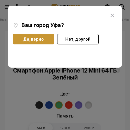
Главная
Каталог
Смартфоны Apple iPhone
Смартфоны Apple iPhone 12 Mini
Ваш город
Уфа
?
Да, верно
Нет, другой
Скидка
Без RuStore
Смартфон Apple iPhone 12 Mini 64 ГБ
Зелёный
Цвет
Память
64 Гб
128 Гб
256 Гб