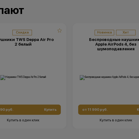
упают
Скидка
Новинка
Хит
шники TWS Deppa Air Pro
Беспроводные наушни
2 белый
Apple AirPods 4, без
шумоподавления
490 руб.
Купить
от 11 990 руб.
К
Купить в один клик
Купить в один клик