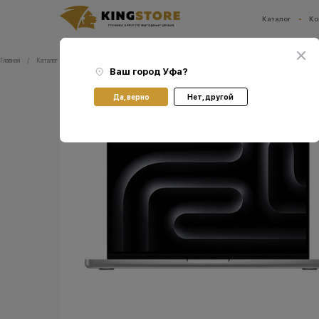
Каталог
Ко
Ваш город:
Уфа
Главная
Каталог
Ноутбуки Apple Мас
Ноутбуки Apple MacBook Pro 14 M4
Ноутбук Apple MacBoo
Ваш город
Уфа
?
Да, верно
Нет, другой