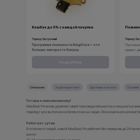
Кэшбэк до 5% с каждой покупки
Пожизн
Период: бессрочный
Период: бе
Программа лояльности KingStore — это
При покуп
больше, чем просто бонусы.
кредит, р
Покупайте технику и аксессуары, повышайте свой
вы получа
статус и получайте больше привилегий с каждой
смартфон
Подробнее
новой покупкой.
С KINGSTO
За покупки начисляются бонусные баллы, которыми
iPhone бу
можно оплатить часть следующих заказов.
Описание
Характеристики
Доставка и оплата
Условия 
Как можно использовать баллы
*Акции и 
*Данная а
Бонусными баллами можно оплатить:
носит ис
Готовы к невозможному!
•Организа
MacBook Pro вновь удивляет своей производительностью и мощностью вм
до 20% от чека — на аксессуары;
заключени
подойдут для выполнения более сложных задач. Минимальное количество 
до 10% от чека — на оригинальную продукцию Dyson
(отсутств
и Xiaomi.
обоснован
Работает сутки
до 5% от чека — на оригинальную продукцию Apple;
•Организа
В отличие от людей, новый MacBook Pro работает без перерыва до 24 час
до 2% от чека — на новые iPhone;
право изм
минут.
порядке.
Остали