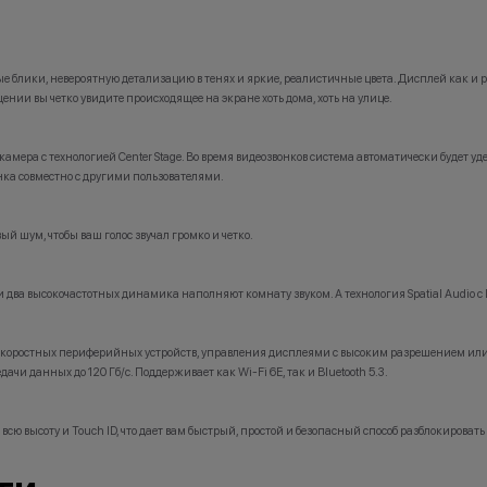
ите нам в мессенджерах
лики, невероятную детализацию в тенях и яркие, реалистичные цвета. Дисплей как и ра
ении вы четко увидите происходящее на экране хоть дома, хоть на улице.
ера с технологией Center Stage. Во время видеозвонков система автоматически будет уде
нка совместно с другими пользователями.
 шум, чтобы ваш голос звучал громко и четко.
а высокочастотных динамика наполняют комнату звуком. А технология Spatial Audio с Do
коростных периферийных устройств, управления дисплеями с высоким разрешением или 
ачи данных до 120 Гб/с. Поддерживает как Wi-Fi 6E, так и Bluetooth 5.3.
ю высоту и Touch ID, что дает вам быстрый, простой и безопасный способ разблокировать