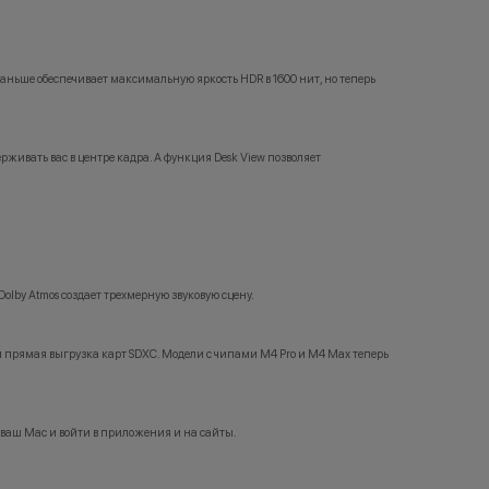
устройства, которые вы сдали по программе, могут
использоваться для оплаты нового гаджета Apple.
Ограничений по ассортименту нет-только вы
решаете, какое устройство Apple хотите приобрести.
ньше обеспечивает максимальную яркость HDR в 1600 нит, но теперь
Оставшуюся сумму для оплаты нового гаджета вы
можете доплатить картой, наличными, либо
оформить рассрочку или кредит. По программе
Trade-in бонусная программа работает только при
покупке нового телефона.
рживать вас в центре кадра. А функция Desk View позволяет
*Акции и бонусы не суммируются.
*Данная акция не является публичной офертой и
носит исключительно информационный характер.
•Организатор (продавец) имеет право отказать в
lby Atmos создает трехмерную звуковую сцену.
заключении договора купли-продажи по причинам
(отсутствие товара, нарушение правил акции, иные
обоснованные причины).
•Организатор (продавец) на свое усмотрение имеет
прямая выгрузка карт SDXC. Модели с чипами M4 Pro и M4 Max теперь
право изменить условия акции в одностороннем
порядке.
Остались вопросы?
Напишите нам в мессенджерах
 ваш Mac и войти в приложения и на сайты.