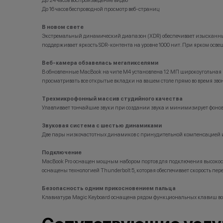
До 24 часов воспроизведение видео
Напиш
Статусы программы лояльности
До 16 часов беспроводной просмотр веб-страниц
Новый в прайде
В новом свете
Кэшбэк: 1%
Экстремальный динамический диапазон (XDR) обеспечивает изысканные б
поддерживает яркость SDR-контента на уровне 1000 нит. При ярком освещ
Технолев
Кэшбэк: 2%
Веб-камера обзавелась мегапикселями
Заряженный хищник
В обновленные MacBook на чипе М4 установлена 12 МП широкоугольная кам
Кэшбэк: 3%
просматривать все открытые вкладки на вашем столе прямо во время зво
Царь техно-саванны
Трехмикрофонный массив студийного качества
Кэшбэк: 4%
Улавливает тончайшие звуки при создании звука и минимизирует фоновый
Вожак стаи
Звуковая система с шестью динамиками
Кэшбэк: 5%
Две пары низкочастотных динамиков с принудительной компенсацией и дв
Важно знать
Подключение
1 бонусный балл = 1 рубль.
MacBook Pro оснащен мощным набором портов для подключения высокос
Баллы начисляются автоматически сразу после
оснащены технологией Thunderbolt 5, которая обеспечивает скорость перед
покупки.
Безопасность одним прикосновением пальца
Клавиатура Magic Keyboard оснащена рядом функциональных клавиш во вс
Все цены и условия не являются публичной офертой.
Актуальную стоимость товаров уточняйте в нашем
колл-центре.