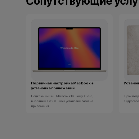
Сопутствующие услу
*Акции и бонусы не суммируются.
*Данная акция не является публичной офертой и
носит исключительно информационный характер.
•Организатор (продавец) имеет право отказать в
заключении договора купли-продажи по причинам
(отсутствие товара, нарушение правил акции, иные
обоснованные причины).
•Организатор (продавец) на свое усмотрение имеет
право изменить условия акции в одностороннем
порядке.
Остались вопросы?
Напишите нам в мессенджерах
Первичная настройка MacBook +
Установ
установка приложений
Подключим Ваш Macbook к Вашему iCloud,
Произведе
выполним активацию и установим базовые
гидрогеле
приложения.