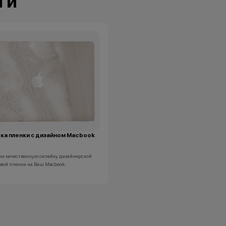
ги
ка пленки с дизайном Macbook
м качественную оклейку дизайнерской
вой пленки на Ваш Macbook.