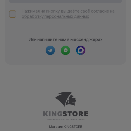
исключительно информационный
характер.
Нажимая на кнопку, вы даёте своё согласие на
обработку персональных данных
•Организатор (продавец) имеет
право отказать в заключении
договора купли-продажи по
причинам (отсутствие товара,
Или напишите нам в мессенджерах
нарушение правил акции, иные
обоснованные причины).
•Организатор (продавец) на свое
усмотрение имеет право
изменить условия акции в
одностороннем порядке.
Остались вопросы?
Напишите нам в
мессенджерах
Магазин KINGSTORE