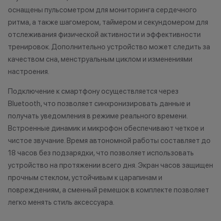
Xiaomi.
причинам (отсут
оснащены пульсометром для мониторинга сердечного
до 5% от чека — на оригинальную
нарушение прав
ритма, а также шагомером, таймером и секундомером для
продукцию Apple;
обоснованные п
отслеживания физической активности и эффективности
до 2% от чека — на новые iPhone;
•Организатор (
тренировок. Дополнительно устройство может следить за
усмотрение име
качеством сна, менструальным циклом и изменениями
изменить услови
настроения.
Статусы программы
одностороннем 
лояльности
Подключение к смартфону осуществляется через
Bluetooth, что позволяет синхронизировать данные и
Осталис
Новый в прайде
получать уведомления в режиме реального времени.
Напиши
Кэшбэк: 1%
мессе
Встроенные динамик и микрофон обеспечивают четкое и
чистое звучание. Время автономной работы составляет до
Технолев
18 часов без подзарядки, что позволяет использовать
Кэшбэк: 2%
устройство на протяжении всего дня. Экран часов защищен
Заряженный хищник
прочным стеклом, устойчивым к царапинам и
Кэшбэк: 3%
повреждениям, а сменный ремешок в комплекте позволяет
легко менять стиль аксессуара.
Царь техно-саванны