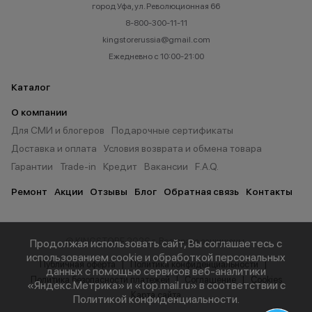
город Уфа, ул. Революционная 66
8-800-300-11-11
kingstorerussia@gmail.com
Ежедневно с 10:00-21:00
Каталог
О компании
Для СМИ и блогеров
Подарочные сертификаты
Доставка и оплата
Условия возврата и обмена товара
Гарантии
Trade-in
Кредит
Вакансии
F.A.Q.
Ремонт
Акции
Отзывы
Блог
Обратная связь
Контакты
© KINGSTORE 2026 г. Все права защищены.
Продолжая использовать сайт, Вы соглашаетесь с
использованием cookie и обработкой персональных
Публичная оферта
Политика конфиденциальности
данных с помощью сервисов веб-аналитики
Политика безопасности платежей
Соглашение
Cookies
«Яндекс.Метрика» и «top.mail.ru» в соответствии с
Карта сайта
Политикой конфиденциальности
.