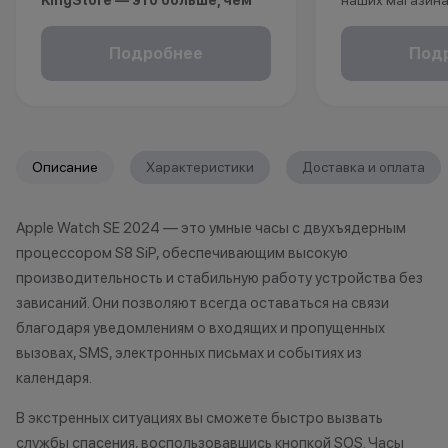
KingStore — это больше, чем
наших магазина
просто бонусы.
рассрочку, опла
Покупайте технику и аксессуары,
безналичному р
Подробнее
Под
повышайте свой статус и
получаете пож
получайте больше привилегий с
на ваш смартфо
каждой новой покупкой.
С KINGSTORE вы
За покупки начисляются бонусные
уверены, что ва
Описание
Характеристики
Доставка и оплата
баллы, которыми можно оплатить
защищён на про
часть следующих заказов.
жизни.
Apple Watch SE 2024 — это умные часы с двухъядерным
Как можно использовать
процессором S8 SiP, обеспечивающим высокую
баллы
*Акции и бонус
производительность и стабильную работу устройства без
*Данная акция н
зависаний. Они позволяют всегда оставаться на связи
Бонусными баллами можно
публичной офер
благодаря уведомлениям о входящих и пропущенных
оплатить:
исключительно
вызовах, SMS, электронных письмах и событиях из
характер.
календаря.
до 20% от чека — на аксессуары;
•Организатор (
до 10% от чека — на
право отказать
В экстренных ситуациях вы сможете быстро вызвать
оригинальную продукцию Dyson и
договора купли
службы спасения, воспользовавшись кнопкой SOS. Часы