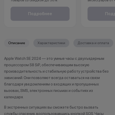
товаров со скидкой до 50%.
аксессуаров от
*Акция действует по адресу г.Уфа,
ул.Революционная 66
в подарок:
Подробнее
Под
*Акции и бонусы не суммируются.
• установка защ
*Данная акция не является
• установка пр
публичной офертой и носит
исключительно информационный
*Акции и бонус
характер.
*Данная акция н
Описание
Характеристики
Доставка и оплата
•Организатор (продавец) имеет
публичной офер
право отказать в заключении
исключительно
Apple Watch SE 2024 — это умные часы с двухъядерным
договора купли-продажи по
характер.
процессором S8 SiP, обеспечивающим высокую
причинам (отсутствие товара,
•Организатор (
нарушение правил акции, иные
право отказать
производительность и стабильную работу устройства без
обоснованные причины).
договора купли
зависаний. Они позволяют всегда оставаться на связи
•Организатор (продавец) на свое
причинам (отсут
благодаря уведомлениям о входящих и пропущенных
усмотрение имеет право
нарушение прав
вызовах, SMS, электронных письмах и событиях из
изменить условия акции в
обоснованные п
календаря.
одностороннем порядке.
•Организатор (
усмотрение име
В экстренных ситуациях вы сможете быстро вызвать
изменить услови
службы спасения, воспользовавшись кнопкой SOS. Часы