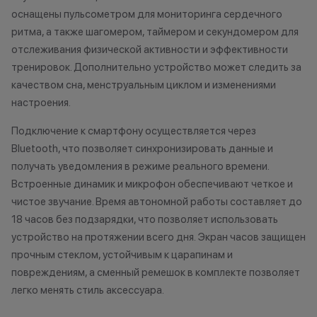
Остались вопросы?
одностороннем 
оснащены пульсометром для мониторинга сердечного
Напишите нам в
ритма, а также шагомером, таймером и секундомером для
мессенджерах
отслеживания физической активности и эффективности
Осталис
тренировок. Дополнительно устройство может следить за
Напиши
мессе
качеством сна, менструальным циклом и изменениями
настроения.
Подключение к смартфону осуществляется через
Bluetooth, что позволяет синхронизировать данные и
получать уведомления в режиме реального времени.
Встроенные динамик и микрофон обеспечивают четкое и
чистое звучание. Время автономной работы составляет до
18 часов без подзарядки, что позволяет использовать
устройство на протяжении всего дня. Экран часов защищен
прочным стеклом, устойчивым к царапинам и
повреждениям, а сменный ремешок в комплекте позволяет
легко менять стиль аксессуара.